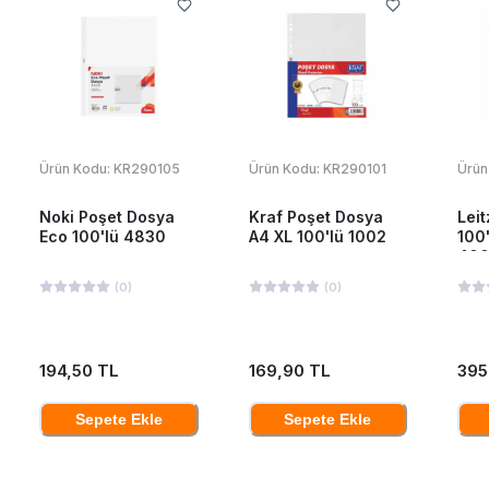
Ürün Kodu:
KR290105
Ürün Kodu:
KR290101
Ürün
Noki Poşet Dosya
Kraf Poşet Dosya
Lei
Eco 100'lü 4830
A4 XL 100'lü 1002
100'
40
(
0
)
(
0
)
194,50 TL
169,90 TL
395
Sepete Ekle
Sepete Ekle