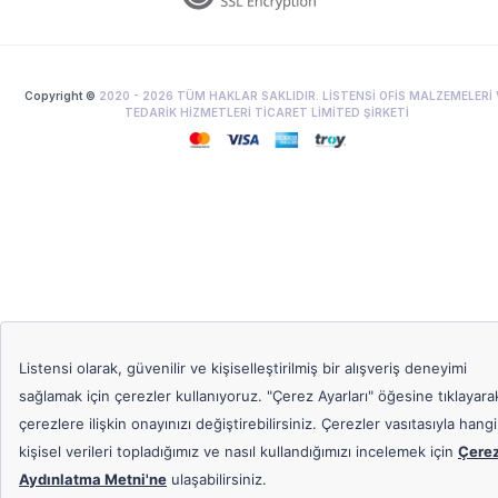
Copyright ©
2020 -
2026
TÜM HAKLAR SAKLIDIR. LİSTENSİ OFİS MALZEMELERİ 
TEDARİK HİZMETLERİ TİCARET LİMİTED ŞİRKETİ