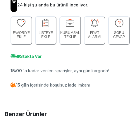
24
kişi şu anda bu ürünü inceliyor.
FAVORİYE
LİSTEYE
KURUMSAL
FİYAT
SORU
EKLE
EKLE
TEKLİF
ALARMI
CEVAP
Stokta Var
15:00
'a kadar verilen siparişler, aynı gün kargoda!
15 gün
içerisinde koşulsuz iade imkanı
Benzer Ürünler