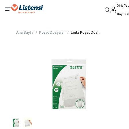
Giriş Ya
Kayıt Ol
Ana Sayfa
/
Poşet Dosyalar
/
Leitz Poşet Dos
...