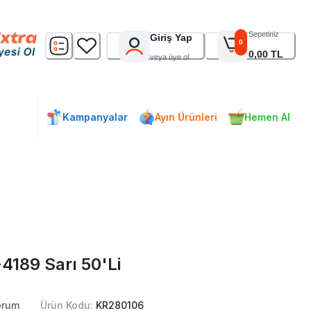
Sepetiniz
Giriş Yap
0
0,00 TL
veya üye ol
Kampanyalar
Ayın Ürünleri
Hemen Al
-4189 Sarı 50'Li
rum
Ürün Kodu:
KR280106