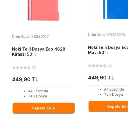
Ürün Kodu:
KR280108
Ürün Kodu:
KR280107
Noki Telli Dosya E
Noki Telli Dosya Eco 4828
Mavi 50'li
Kırmızı 50'li
(
0
)
(
0
)
449,90 TL
449,90 TL
A4 Ebatında
A4 Ebatında
Telli Dosya
Telli Dosya
Sepete Ekl
Sepete Ekle