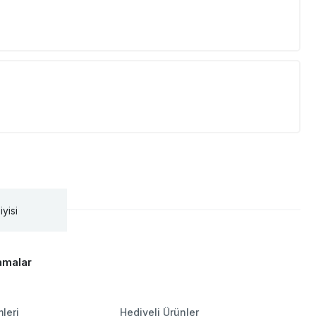
iyisi
amalar
leri
Hediyeli Ürünler