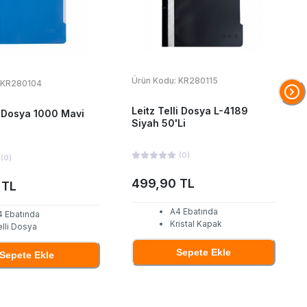
Ürün Kodu:
KR280115
KR280104
Leitz Telli Dosya L-4189
i Dosya 1000 Mavi
Siyah 50'Li
(
0
)
(
0
)
499,90 TL
 TL
A4 Ebatında
4 Ebatında
Kristal Kapak
lli Dosya
Sepete Ekle
Sepete Ekle