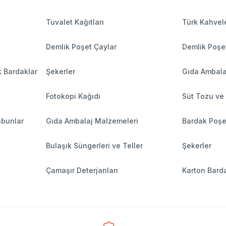
Tuvalet Kağıtları
Türk Kahvele
Demlik Poşet Çaylar
Demlik Poşe
k Bardaklar
Şekerler
Gıda Ambala
Fotokopi Kağıdı
Süt Tozu ve
abunlar
Gıda Ambalaj Malzemeleri
Bardak Poşe
Bulaşık Süngerleri ve Teller
Şekerler
Çamaşır Deterjanları
Karton Barda