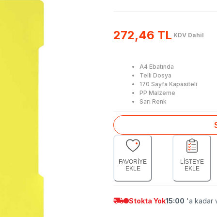
272,46 TL
KDV Dahil
A4 Ebatında
Telli Dosya
170 Sayfa Kapasiteli
PP Malzeme
Sarı Renk
FAVORİYE
LİSTEYE
EKLE
EKLE
Stokta Yok
15:00
'a kadar v