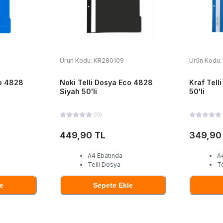
Ürün Kodu:
KR280109
Ürün Kodu:
co 4828
Noki Telli Dosya Eco 4828
Kraf Tell
Siyah 50'li
50'li
(
0
)
449,90 TL
349,90
A4 Ebatında
A
Telli Dosya
Te
e
Sepete Ekle