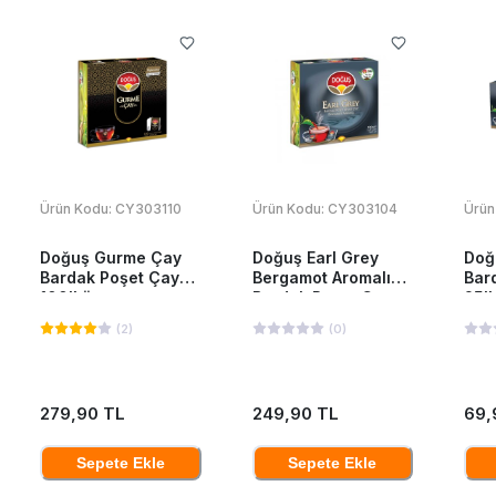
Ürün Kodu:
CY303110
Ürün Kodu:
CY303104
Ürün
Doğuş Gurme Çay
Doğuş Earl Grey
Doğ
Bardak Poşet Çay
Bergamot Aromalı
Bar
100'Lü
Bardak Poşet Çay
25'L
100'Lü
(
2
)
(
0
)
279,90 TL
249,90 TL
69,
Sepete Ekle
Sepete Ekle