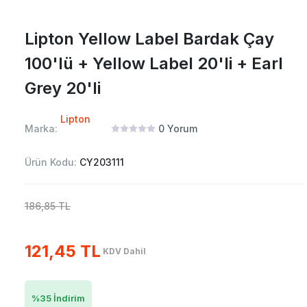
Lipton Yellow Label Bardak Çay
100'lü + Yellow Label 20'li + Earl
Grey 20'li
Lipton
Marka:
0
Yorum
Ürün Kodu:
CY203111
186,85 TL
121,45 TL
KDV Dahil
%
35
İndirim