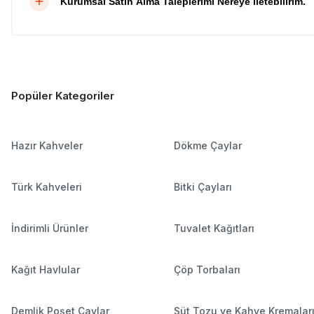
Kurumsal Satın Alma Taleplerimi Nereye İletebilirim.
Popüler Kategoriler
Hazır Kahveler
Dökme Çaylar
Türk Kahveleri
Bitki Çayları
İndirimli Ürünler
Tuvalet Kağıtları
Kağıt Havlular
Çöp Torbaları
Demlik Poşet Çaylar
Süt Tozu ve Kahve Kremalar