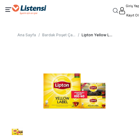
Giriş Ya
Kayıt Ol
Ana Sayfa
/
Bardak Poşet Ça
...
/
Lipton Yellow L
...