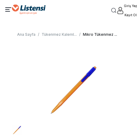
Giriş Ya
Kayıt Ol
Ana Sayfa
/
Tükenmez Kaleml
...
/
Mikro Tükenmez
...