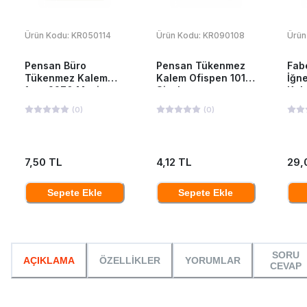
Ürün Kodu:
KR050114
Ürün Kodu:
KR090108
Ürün
Pensan Büro
Pensan Tükenmez
Fab
Tükenmez Kalem
Kalem Ofispen 1010
İğn
1mm 2270 Mavi
Siyah
Kal
(
0
)
(
0
)
7,50 TL
4,12 TL
29,
Sepete Ekle
Sepete Ekle
SORU
AÇIKLAMA
ÖZELLİKLER
YORUMLAR
CEVAP