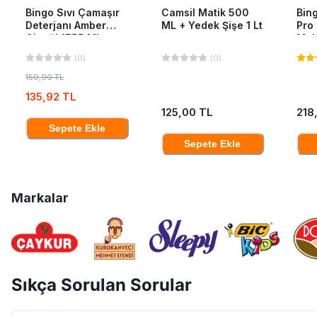
Bingo Sıvı Çamaşır
Camsil Matik 500
Bing
Deterjanı Amber
ML + Yedek Şişe 1 Lt
Pro
Çiçeği 1755 Ml
Mak
40'L
(
0
)
(
0
)
159,90 TL
135,92 TL
125,00 TL
218
Sepete Ekle
Sepete Ekle
Markalar
Sıkça Sorulan Sorular