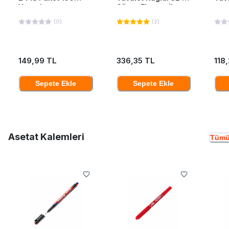
Yaprak
Süper Ekonomik
(
0
)
(
2
)
149,99 TL
336,35 TL
118
Sepete Ekle
Sepete Ekle
Asetat Kalemleri
Tümü