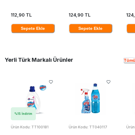
112,90 TL
124,90 TL
124
Sepete Ekle
Sepete Ekle
Yerli Türk Markalı Ürünler
Tümü
%
15
İndirim
Ürün Kodu:
TT100181
Ürün Kodu:
TT040117
Ürün