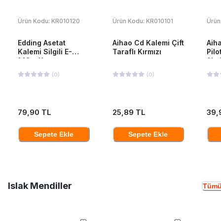
Ürün Kodu:
KR010120
Ürün Kodu:
KR010101
Ürün
Edding Asetat
Aihao Cd Kalemi Çift
Aiha
Kalemi Silgili E-
Taraflı Kırmızı
Pilo
149m Kırmızı
Ah-
(
0
)
(
0
)
79,90 TL
25,89 TL
39,
Sepete Ekle
Sepete Ekle
Islak Mendiller
Tümü