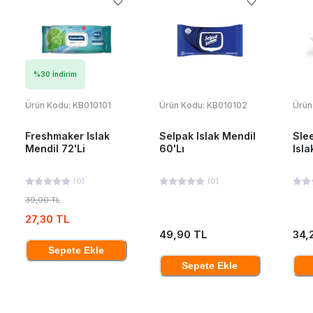
%
30
İndirim
Ürün Kodu:
KB010101
Ürün Kodu:
KB010102
Ürün
Freshmaker Islak
Selpak Islak Mendil
Sle
Mendil 72'Li
60'Lı
Isla
(
0
)
(
0
)
39,00 TL
27,30 TL
49,90 TL
34,
Sepete Ekle
Sepete Ekle