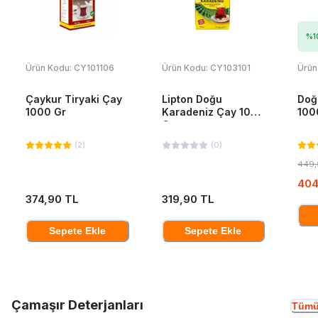
%
1
Ürün Kodu:
CY101106
Ürün Kodu:
CY103101
Ürün
Çaykur Tiryaki Çay
Lipton Doğu
Doğ
1000 Gr
Karadeniz Çay 1000
100
Gr
(
2
)
(
0
)
449,
404
374,90 TL
319,90 TL
Sepete Ekle
Sepete Ekle
Çamaşır Deterjanları
Tümü