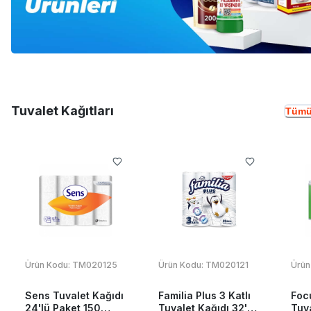
Tuvalet Kağıtları
Tümü
Ürün Kodu:
TM020125
Ürün Kodu:
TM020121
Ürün
Sens Tuvalet Kağıdı
Familia Plus 3 Katlı
Foc
24'lü Paket 150
Tuvalet Kağıdı 32'li
Tuva