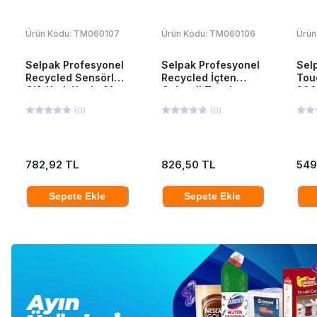
Ürün Kodu:
TM060107
Ürün Kodu:
TM060106
Ürün
Selpak Profesyonel
Selpak Profesyonel
Sel
Recycled Sensörlü
Recycled İçten
Tou
Çift Katlı Havlu 21
Çekmeli Tuvalet
200
cm 135 mt 6 Adet
Kağıdı 12'li
(
0
)
(
0
)
782,92 TL
826,50 TL
549
Sepete Ekle
Sepete Ekle