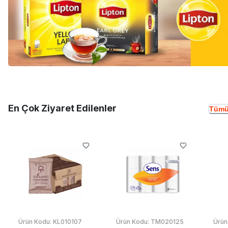
En Çok Ziyaret Edilenler
Tümü
Ürün Kodu:
KL010107
Ürün Kodu:
TM020125
Ürün