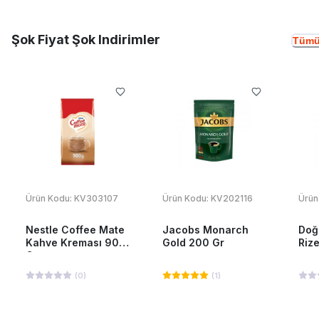
Şok Fiyat Şok Indirimler
Tümü
Ürün Kodu:
KV303107
Ürün Kodu:
KV202116
Ürün
Nestle Coffee Mate
Jacobs Monarch
Doğ
Kahve Kreması 900
Gold 200 Gr
Riz
Gr
(
0
)
(
1
)