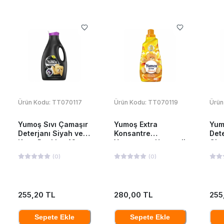
Ürün Kodu:
TT070117
Ürün Kodu:
TT070119
Ürün
Yumoş Sıvı Çamaşır
Yumoş Extra
Yum
Deterjanı Siyah ve
Konsantre
Dete
Koyu Renkler 42
Yumuşatıcı Hanımeli
Giy
Yıkama 2520 Ml
1440 ML
252
(
0
)
(
0
)
255,20 TL
280,00 TL
255
Sepete Ekle
Sepete Ekle