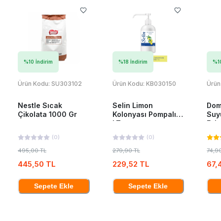
%
10
İndirim
%
18
İndirim
%
1
Ürün Kodu:
SU303102
Ürün Kodu:
KB030150
Ürün
Nestle Sıcak
Selin Limon
Dom
Çikolata 1000 Gr
Kolonyası Pompalı 1
Suy
LT
Esin
(
0
)
(
0
)
495,00 TL
279,90 TL
74,9
445,50 TL
229,52 TL
67,
Sepete Ekle
Sepete Ekle