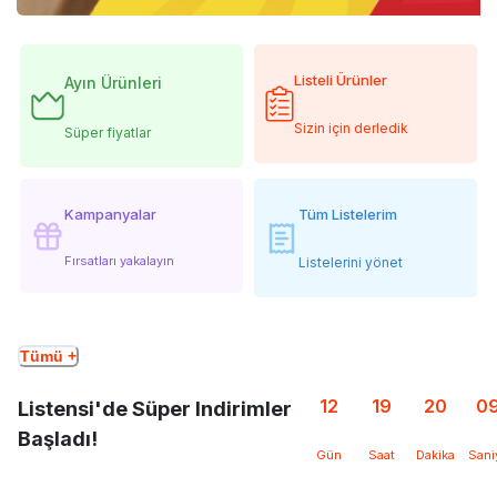
Listeli Ürünler
Ayın Ürünleri
Sizin için derledik
Süper fiyatlar
Kampanyalar
Tüm Listelerim
Fırsatları yakalayın
Listelerini yönet
Tümü +
12
19
20
0
Listensi'de Süper Indirimler
Başladı!
Gün
Saat
Dakika
Sani