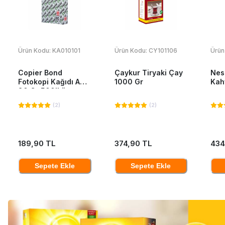
Ürün Kodu:
KA010101
Ürün Kodu:
CY101106
Ürün
Copier Bond
Çaykur Tiryaki Çay
Nes
Fotokopi Kağıdı A4
1000 Gr
Kah
80 Gr 500'Lü
(
2
)
(
2
)
189,90 TL
374,90 TL
434
Sepete Ekle
Sepete Ekle