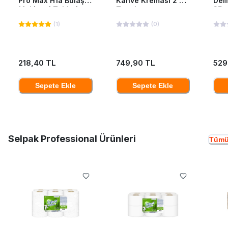
Pro Max H1a Bulaşık
Kahve Kreması 2 Kg
Dem
Makinesi Tableti
Teneke
35*
40'Lı
(
1
)
(
0
)
218,40 TL
749,90 TL
529
Sepete Ekle
Sepete Ekle
Selpak Professional Ürünleri
Tümü