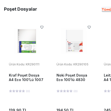
Poşet Dosyalar
Tümü
Ürün Kodu:
KR290111
Ürün Kodu:
KR290105
Ürün
Kraf Poşet Dosya
Noki Poşet Dosya
Lei
A4 Eco 100'Lü 1007
Eco 100'lü 4830
A4 
(
0
)
(
0
)
139,90 TL
194,50 TL
245