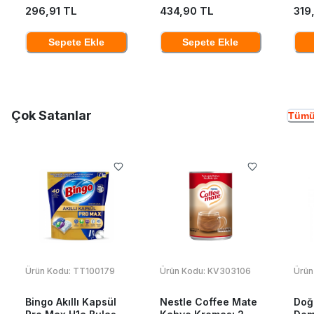
296,91 TL
434,90 TL
319
Sepete Ekle
Sepete Ekle
Çok Satanlar
Tümü
Ürün Kodu:
TT100179
Ürün Kodu:
KV303106
Ürün
Bingo Akıllı Kapsül
Nestle Coffee Mate
Doğ