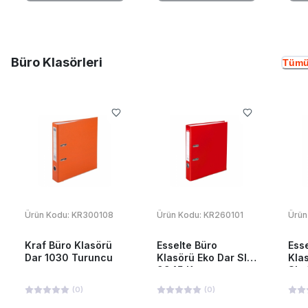
Büro Klasörleri
Tümü
Ürün Kodu:
KR300108
Ürün Kodu:
KR260101
Ürün
Kraf Büro Klasörü
Esselte Büro
Ess
Dar 1030 Turuncu
Klasörü Eko Dar Slt-
Kla
9945 Kırmızı
Slt
(
0
)
(
0
)