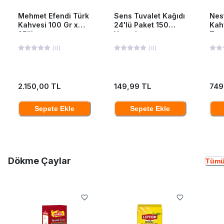
Mehmet Efendi Türk
Sens Tuvalet Kağıdı
Nes
Kahvesi 100 Gr x
24'lü Paket 150
Kah
25'li
Yaprak
Ten
(
0
)
(
0
)
2.150,00 TL
149,99 TL
749
Sepete Ekle
Sepete Ekle
Dökme Çaylar
Tümü