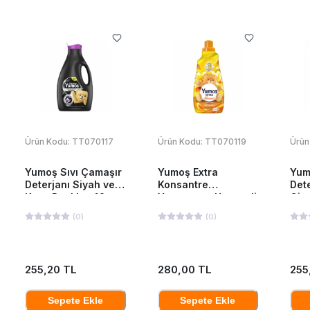
Ürün Kodu:
TT070117
Ürün Kodu:
TT070119
Ürün
Yumoş Sıvı Çamaşır
Yumoş Extra
Yum
Deterjanı Siyah ve
Konsantre
Dete
Koyu Renkler 42
Yumuşatıcı Hanımeli
Giy
Yıkama 2520 Ml
1440 ML
252
(
0
)
(
0
)
255,20 TL
280,00 TL
255
Sepete Ekle
Sepete Ekle