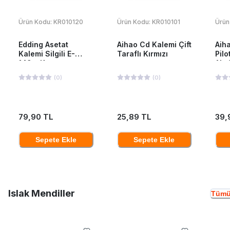
Ürün Kodu:
KR010120
Ürün Kodu:
KR010101
Ürün
Edding Asetat
Aihao Cd Kalemi Çift
Aiha
Kalemi Silgili E-
Taraflı Kırmızı
Pilo
149m Kırmızı
Ah-
(
0
)
(
0
)
79,90 TL
25,89 TL
39,
Sepete Ekle
Sepete Ekle
Islak Mendiller
Tümü