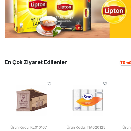
En Çok Ziyaret Edilenler
Tümü
Ürün Kodu:
KL010107
Ürün Kodu:
TM020125
Ürün