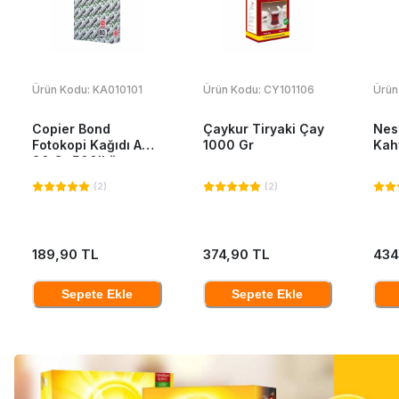
Ürün Kodu:
KA010101
Ürün Kodu:
CY101106
Ürün
Copier Bond
Çaykur Tiryaki Çay
Nes
Fotokopi Kağıdı A4
1000 Gr
Kah
80 Gr 500'Lü
(
2
)
(
2
)
189,90 TL
374,90 TL
434
Sepete Ekle
Sepete Ekle