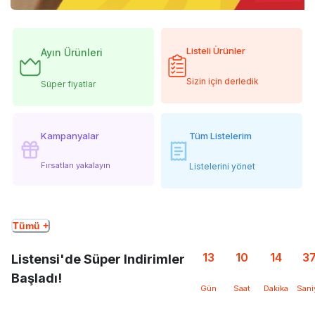
Listeli Ürünler
Ayın Ürünleri
Sizin için derledik
Süper fiyatlar
Kampanyalar
Tüm Listelerim
Fırsatları yakalayın
Listelerini yönet
Tümü +
13
10
14
3
Listensi'de Süper Indirimler
Başladı!
Gün
Saat
Dakika
Sani