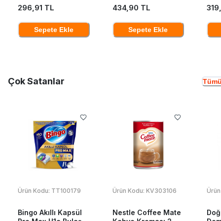
296,91 TL
434,90 TL
319
Sepete Ekle
Sepete Ekle
Çok Satanlar
Tümü
Ürün Kodu:
TT100179
Ürün Kodu:
KV303106
Ürün
Bingo Akıllı Kapsül
Nestle Coffee Mate
Doğ