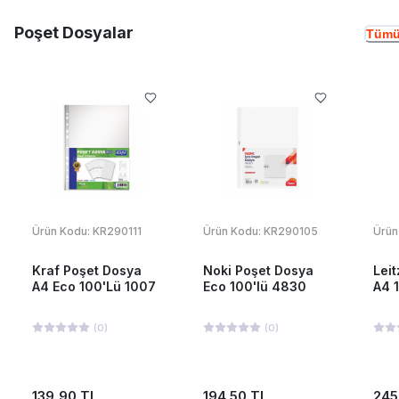
Poşet Dosyalar
Tümü
Ürün Kodu:
KR290111
Ürün Kodu:
KR290105
Ürün
Kraf Poşet Dosya
Noki Poşet Dosya
Lei
A4 Eco 100'Lü 1007
Eco 100'lü 4830
A4 
(
0
)
(
0
)
139,90 TL
194,50 TL
245