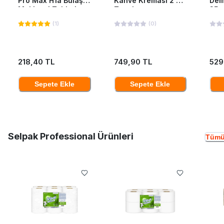
Pro Max H1a Bulaşık
Kahve Kreması 2 Kg
Dem
Makinesi Tableti
Teneke
35*
40'Lı
(
1
)
(
0
)
218,40 TL
749,90 TL
529
Sepete Ekle
Sepete Ekle
Selpak Professional Ürünleri
Tümü