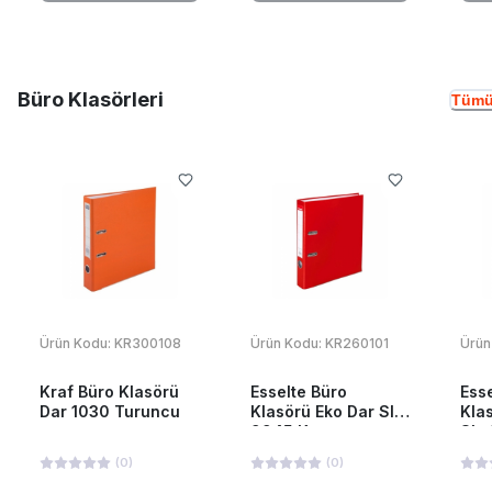
Büro Klasörleri
Tümü
Ürün Kodu:
KR300108
Ürün Kodu:
KR260101
Ürün
Kraf Büro Klasörü
Esselte Büro
Ess
Dar 1030 Turuncu
Klasörü Eko Dar Slt-
Kla
9945 Kırmızı
Slt
(
0
)
(
0
)