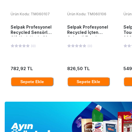
Ürün Kodu:
TM060107
Ürün Kodu:
TM060106
Ürün
Selpak Profesyonel
Selpak Profesyonel
Sel
Recycled Sensörlü
Recycled İçten
Tou
Çift Katlı Havlu 21
Çekmeli Tuvalet
200
cm 135 mt 6 Adet
Kağıdı 12'li
(
0
)
(
0
)
782,92 TL
826,50 TL
549
Sepete Ekle
Sepete Ekle