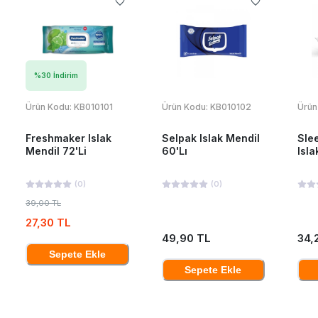
%
30
İndirim
Ürün Kodu:
KB010101
Ürün Kodu:
KB010102
Ürün
Freshmaker Islak
Selpak Islak Mendil
Sle
Mendil 72'Li
60'Lı
Isla
(
0
)
(
0
)
39,00 TL
27,30 TL
49,90 TL
34,
Sepete Ekle
Sepete Ekle