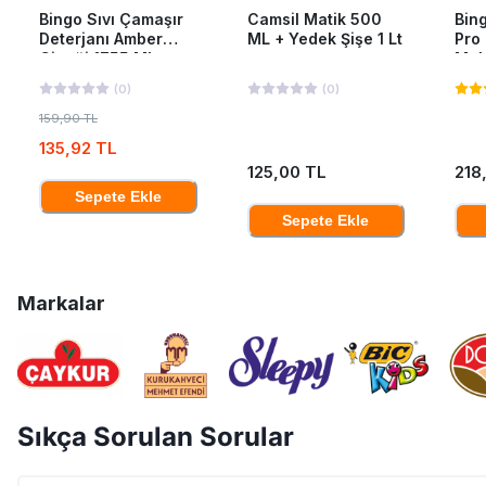
Bingo Sıvı Çamaşır
Camsil Matik 500
Bing
Deterjanı Amber
ML + Yedek Şişe 1 Lt
Pro
Çiçeği 1755 Ml
Mak
40'L
(
0
)
(
0
)
159,90 TL
135,92 TL
125,00 TL
218
Sepete Ekle
Sepete Ekle
Markalar
Sıkça Sorulan Sorular