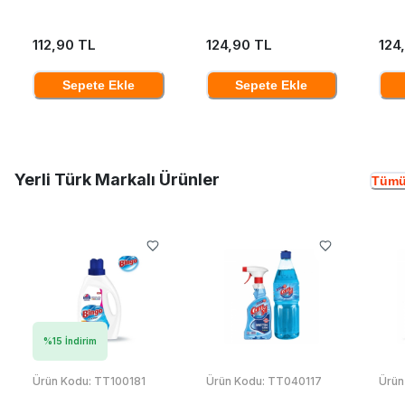
112,90 TL
124,90 TL
124
Sepete Ekle
Sepete Ekle
Yerli Türk Markalı Ürünler
Tümü
%
15
İndirim
Ürün Kodu:
TT100181
Ürün Kodu:
TT040117
Ürün