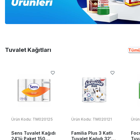
Tuvalet Kağıtları
Tümü
Ürün Kodu:
TM020125
Ürün Kodu:
TM020121
Ürün
Sens Tuvalet Kağıdı
Familia Plus 3 Katlı
Foc
24'lü Paket 150
Tuvalet Kağıdı 32'li
Tuva