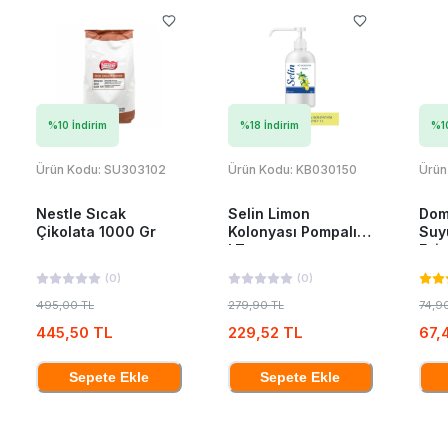
%
10
İndirim
%
18
İndirim
%
1
Ürün Kodu:
SU303102
Ürün Kodu:
KB030150
Ürün
Nestle Sıcak
Selin Limon
Dom
Çikolata 1000 Gr
Kolonyası Pompalı 1
Suy
LT
Esin
(
0
)
(
0
)
495,00 TL
279,90 TL
74,9
445,50 TL
229,52 TL
67,
Sepete Ekle
Sepete Ekle