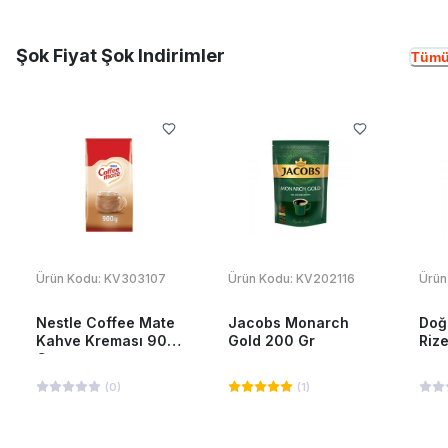
Şok Fiyat Şok Indirimler
Tümü
Ürün Kodu:
KV303107
Ürün Kodu:
KV202116
Ürün
Nestle Coffee Mate
Jacobs Monarch
Doğ
Kahve Kreması 900
Gold 200 Gr
Riz
Gr
(
0
)
(
1
)