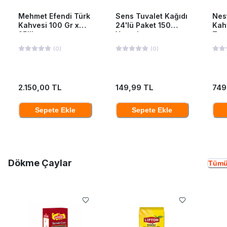
Mehmet Efendi Türk
Sens Tuvalet Kağıdı
Nes
Kahvesi 100 Gr x
24'lü Paket 150
Kah
25'li
Yaprak
Ten
(
0
)
(
0
)
2.150,00 TL
149,99 TL
749
Sepete Ekle
Sepete Ekle
Dökme Çaylar
Tümü