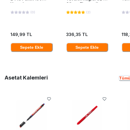
Yaprak
Süper Ekonomik
(
0
)
(
2
)
149,99 TL
336,35 TL
118
Sepete Ekle
Sepete Ekle
Asetat Kalemleri
Tümü