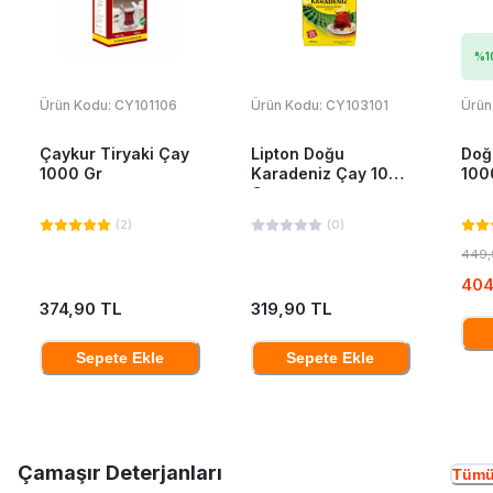
%
1
Ürün Kodu:
CY101106
Ürün Kodu:
CY103101
Ürün
Çaykur Tiryaki Çay
Lipton Doğu
Doğ
1000 Gr
Karadeniz Çay 1000
100
Gr
(
2
)
(
0
)
449,
404
374,90 TL
319,90 TL
Sepete Ekle
Sepete Ekle
Çamaşır Deterjanları
Tümü