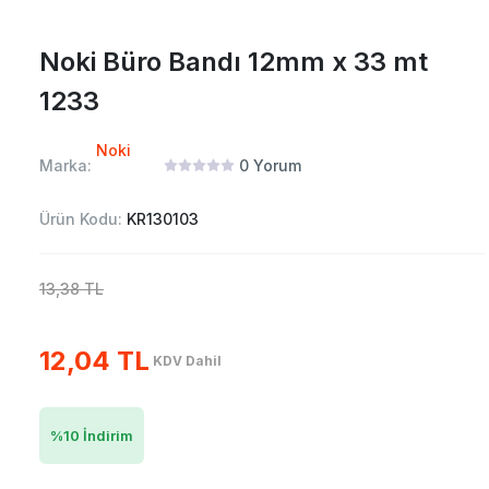
Noki Büro Bandı 12mm x 33 mt
1233
Noki
Marka:
0
Yorum
Ürün Kodu:
KR130103
13,38 TL
12,04 TL
KDV Dahil
%
10
İndirim