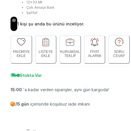
12x33 Mt
Çok Amaçlı Bant
Şeffaf
1
kişi şu anda bu ürünü inceliyor.
FAVORİYE
LİSTEYE
KURUMSAL
FİYAT
SORU
EKLE
EKLE
TEKLİF
ALARMI
CEVAP
Stokta Var
15:00
'a kadar verilen siparişler, aynı gün kargoda!
15 gün
içerisinde koşulsuz iade imkanı