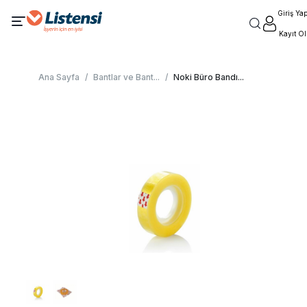
Giriş Ya
Kayıt Ol
Ana Sayfa
/
Bantlar ve Bant
...
/
Noki Büro Bandı
...