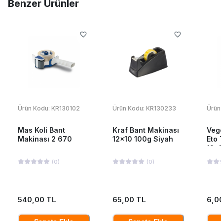
Benzer Ürünler
Ürün Kodu:
KR130102
Ürün Kodu:
KR130233
Ürün
Mas Koli Bant
Kraf Bant Makinası
Veg
Makinası 2 670
12x10 100g Siyah
Eto
12x
(
0
)
(
0
)
540,00 TL
65,00 TL
6,0