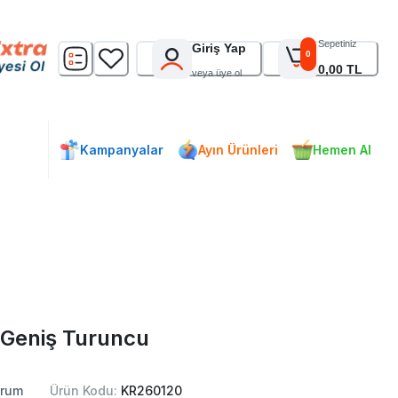
Sepetiniz
Giriş Yap
0
0,00 TL
veya üye ol
Kampanyalar
Ayın Ürünleri
Hemen Al
 Geniş Turuncu
rum
Ürün Kodu:
KR260120