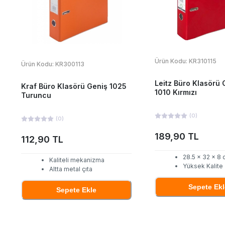
Ürün Kodu:
KR310115
Ürün Kodu:
KR300113
Leitz Büro Klasörü 
Kraf Büro Klasörü Geniş 1025
1010 Kırmızı
Turuncu
(
0
)
(
0
)
189,90 TL
112,90 TL
28.5 x 32 x 8
Kaliteli mekanizma
Yüksek Kalite
Altta metal çıta
Sepete Ekl
Sepete Ekle