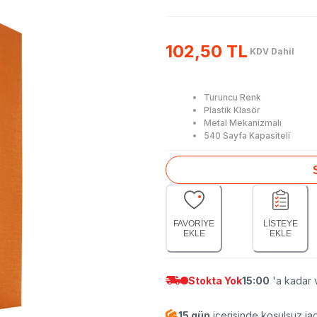
102,50 TL
KDV Dahil
Turuncu Renk
Plastik Klasör
Metal Mekanizmalı
540 Sayfa Kapasiteli
FAVORİYE
LİSTEYE
EKLE
EKLE
Stokta Yok
15:00
'a kadar v
15 gün
içerisinde koşulsuz ia