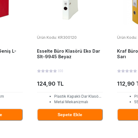
Ürün Kodu:
KR300120
Ürün Kodu:
Geniş L-
Esselte Büro Klasörü Eko Dar
Kraf Büro
Slt-9945 Beyaz
Sarı
(
0
)
124,90 TL
112,90 
 cm
Plastik Kapaklı Dar Klasö
...
Pl
Metal Mekanizmalı
55
e
Sepete Ekle