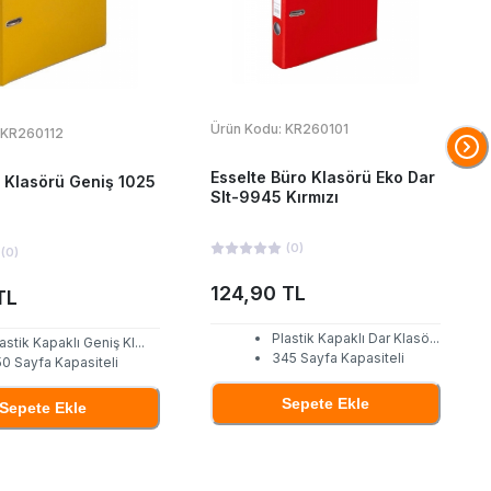
Ürün Kodu:
KR260101
KR260112
Esselte Büro Klasörü Eko Dar
 Klasörü Geniş 1025
Slt-9945 Kırmızı
(
0
)
(
0
)
124,90 TL
TL
Plastik Kapaklı Dar Klasö
...
astik Kapaklı Geniş Kl
...
345 Sayfa Kapasiteli
0 Sayfa Kapasiteli
Sepete Ekle
Sepete Ekle