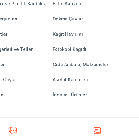
k ve Plastik Bardaklar
Filtre Kahveler
rjanları
Dökme Çaylar
tları
Kağıt Havlular
erleri ve Teller
Fotokopi Kağıdı
ler
Gıda Ambalaj Malzemeleri
t Çaylar
Asetat Kalemleri
de
İndirimli Ürünler