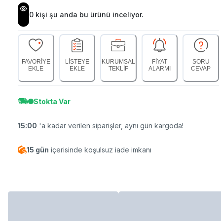
0
kişi şu anda bu ürünü inceliyor.
FAVORİYE
LİSTEYE
KURUMSAL
FİYAT
SORU
EKLE
EKLE
TEKLİF
ALARMI
CEVAP
Stokta Var
15:00
'a kadar verilen siparişler, aynı gün kargoda!
15 gün
içerisinde koşulsuz iade imkanı