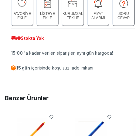
FAVORİYE
LİSTEYE
KURUMSAL
FİYAT
SORU
EKLE
EKLE
TEKLİF
ALARMI
CEVAP
Stokta Yok
15:00
'a kadar verilen siparişler, aynı gün kargoda!
15 gün
içerisinde koşulsuz iade imkanı
Benzer Ürünler