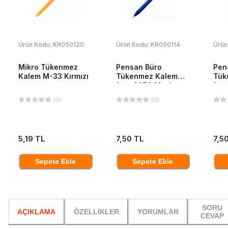
Ürün Kodu:
KR050120
Ürün Kodu:
KR050114
Ürün
Mikro Tükenmez
Pensan Büro
Pen
Kalem M-33 Kırmızı
Tükenmez Kalem
Tük
1mm 2270 Mavi
1mm
(
0
)
(
0
)
5,19 TL
7,50 TL
7,5
Sepete Ekle
Sepete Ekle
SORU
AÇIKLAMA
ÖZELLİKLER
YORUMLAR
CEVAP