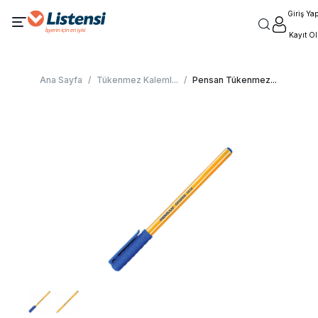
Giriş Ya
Kayıt Ol
Ana Sayfa
/
Tükenmez Kaleml
...
/
Pensan Tükenmez
...