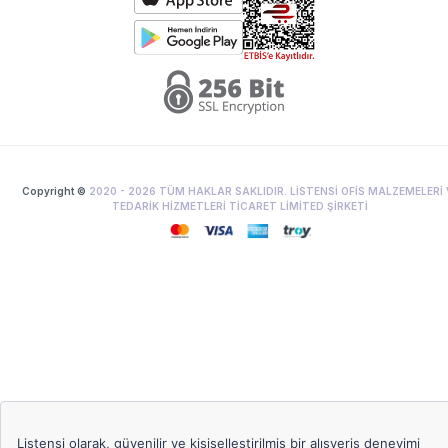
Copyright ©
2020 -
2026
TÜM HAKLAR SAKLIDIR. LİSTENSİ OFİS MALZEMELERİ 
TEDARİK HİZMETLERİ TİCARET LİMİTED ŞİRKETİ