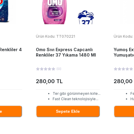
Ürün Kodu:
TT070221
Ürün Kodu:
Renkliler 4
Omo Sıvı Express Capcanlı
Yumoş Ex
Renkliler 37 Yıkama 1480 Ml
Yumuşatı
(
0
)
280,00 TL
280,00
Ter gibi görünmeyen kirle
...
Fe
Fast Clean teknolojisiyle
...
H
e
Sepete Ekle