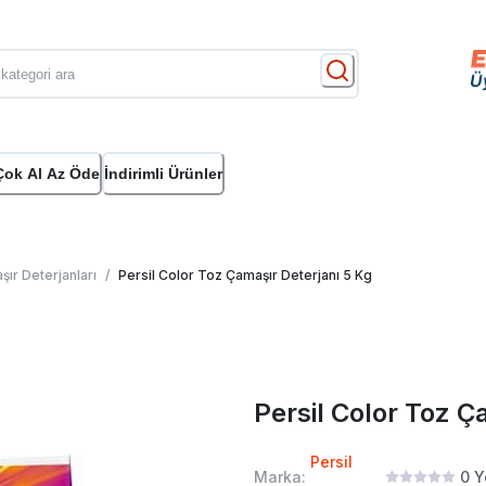
Çok Al Az Öde
İndirimli Ürünler
ır Deterjanları
/
Persil Color Toz Çamaşır Deterjanı 5 Kg
Persil Color Toz Ç
Persil
Marka:
0
Y