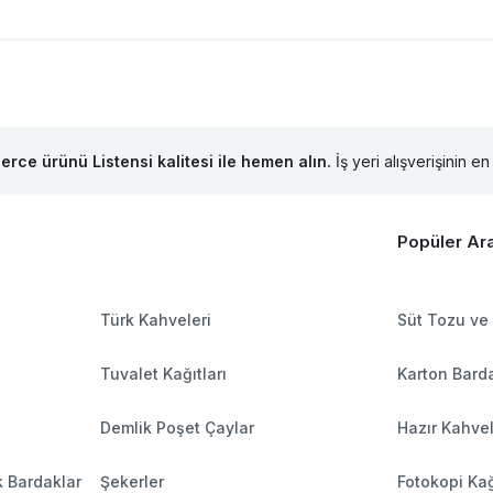
lerce ürünü Listensi kalitesi ile hemen alın.
İş yeri alışverişinin en 
Popüler Ar
Türk Kahveleri
Süt Tozu ve
Tuvalet Kağıtları
Karton Barda
Demlik Poşet Çaylar
Hazır Kahve
k Bardaklar
Şekerler
Fotokopi Kağ