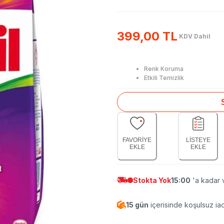
399,00 TL
KDV Dahil
Renk Koruma
Etkili Temizlik
FAVORİYE
LİSTEYE
EKLE
EKLE
Stokta Yok
15:00
'a kadar v
15 gün
içerisinde koşulsuz ia