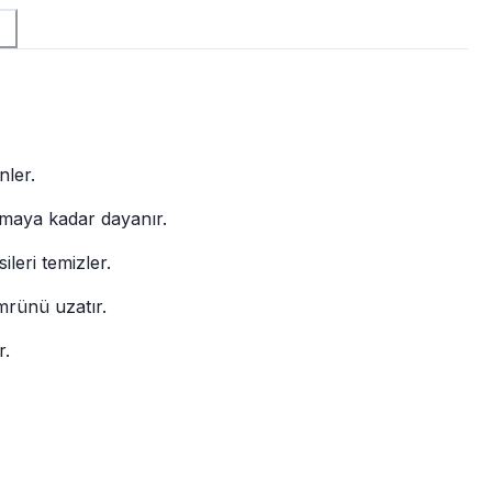
nler.
amaya kadar dayanır.
sileri temizler.
mrünü uzatır.
r.