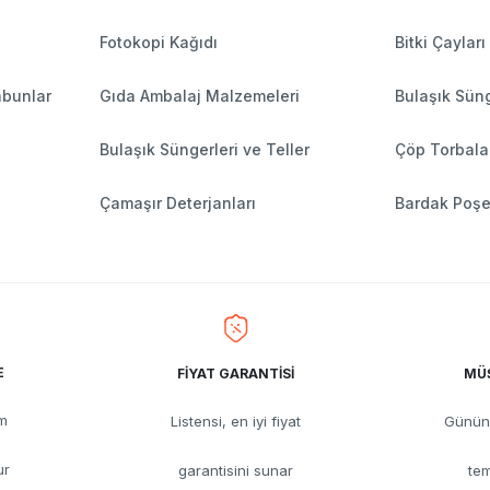
Fotokopi Kağıdı
Bitki Çayları
abunlar
Gıda Ambalaj Malzemeleri
Bulaşık Süng
Bulaşık Süngerleri ve Teller
Çöp Torbala
Çamaşır Deterjanları
Bardak Poşe
E
FİYAT GARANTİSİ
MÜŞ
üm
Listensi, en iyi fiyat
Günün 
ur
garantisini sunar
tem