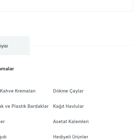
iyisi
amalar
 Kahve Kremaları
Dökme Çaylar
k ve Plastik Bardaklar
Kağıt Havlular
ler
Asetat Kalemleri
ıdı
Hediyeli Ürünler