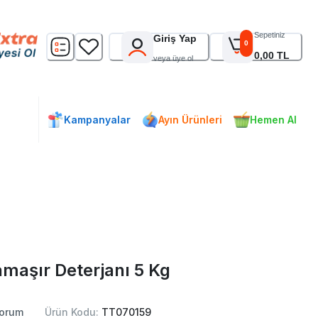
Sepetiniz
Giriş Yap
0
0,00 TL
veya üye ol
Kampanyalar
Ayın Ürünleri
Hemen Al
amaşır Deterjanı 5 Kg
orum
Ürün Kodu:
TT070159