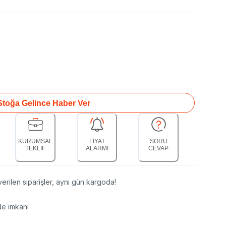
Stoğa Gelince Haber Ver
KURUMSAL
FİYAT
SORU
TEKLİF
ALARMI
CEVAP
erilen siparişler, aynı gün kargoda!
de imkanı