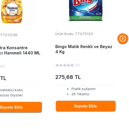
Ürün Kodu:
TT070133
TT070119
Bingo Matik Renkli ve Beyaz
tra Konsantre
4 Kg
cı Hanımeli 1440 ML
(
0
)
(
0
)
275,68 TL
 TL
Pratik kullanım
rahlatıcı koku
26 Yıkama
assas Giysiler
Sepete Ekle
Sepete Ekle