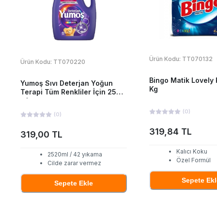
Ürün Kodu:
TT070132
Ürün Kodu:
TT070220
Bingo Matik Lovely 
Yumoş Sıvı Deterjan Yoğun
Kg
Terapi Tüm Renkliler İçin 2520
ml
(
0
)
(
0
)
319,84 TL
319,00 TL
Kalıcı Koku
2520ml / 42 yıkama
Özel Formül
Cilde zarar vermez
Sepete Ekl
Sepete Ekle