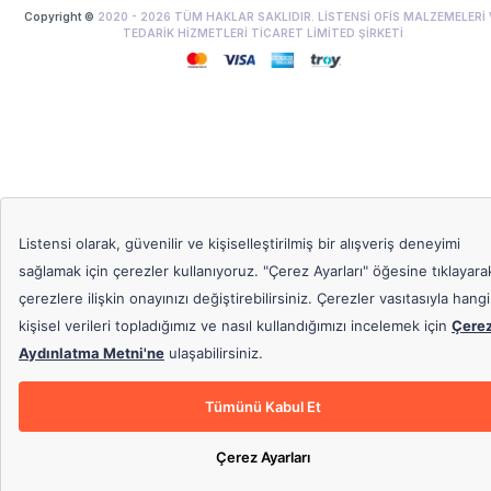
Copyright ©
2020 -
2026
TÜM HAKLAR SAKLIDIR. LİSTENSİ OFİS MALZEMELERİ 
TEDARİK HİZMETLERİ TİCARET LİMİTED ŞİRKETİ