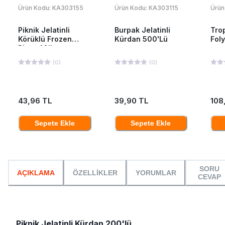
Ürün Kodu:
KA303155
Ürün Kodu:
KA303115
Ürün
Piknik Jelatinli
Burpak Jelatinli
Tro
Körüklü Frozen
Kürdan 500'Lü
Fol
Pipet 40'lı
(
0
)
(
0
)
43,96 TL
39,90 TL
108
Sepete Ekle
Sepete Ekle
SORU
AÇIKLAMA
ÖZELLİKLER
YORUMLAR
CEVAP
Piknik Jelatinli Kürdan 200'lü