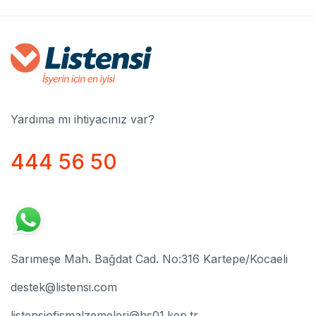
Yardıma mı ihtiyacınız var?
444 56 50
Sarımeşe Mah. Bağdat Cad. No:316 Kartepe/Kocaeli
destek@listensi.com
listensiofismalzemeleri@hs01.kep.tr