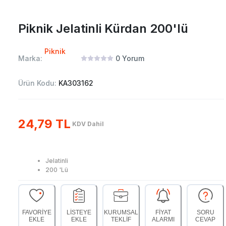
Piknik Jelatinli Kürdan 200'lü
Piknik
Marka:
0
Yorum
Ürün Kodu:
KA303162
24,79 TL
KDV Dahil
Jelatinli
200 'Lü
FAVORİYE
LİSTEYE
KURUMSAL
FİYAT
SORU
EKLE
EKLE
TEKLİF
ALARMI
CEVAP