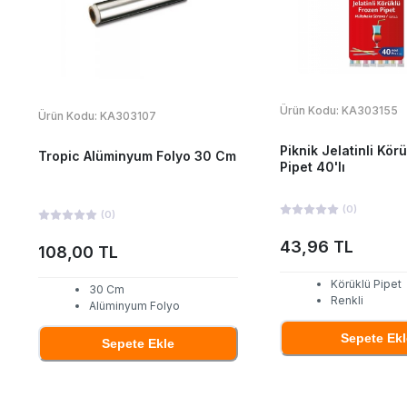
Ürün Kodu:
KA303155
Ürün Kodu:
KA303107
Piknik Jelatinli Kör
Tropic Alüminyum Folyo 30 Cm
Pipet 40'lı
(
0
)
(
0
)
43,96 TL
108,00 TL
Körüklü Pipet
30 Cm
Renkli
Alüminyum Folyo
Sepete Ekl
Sepete Ekle