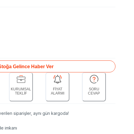
Stoğa Gelince Haber Ver
KURUMSAL
FİYAT
SORU
TEKLİF
ALARMI
CEVAP
erilen siparişler, aynı gün kargoda!
de imkanı