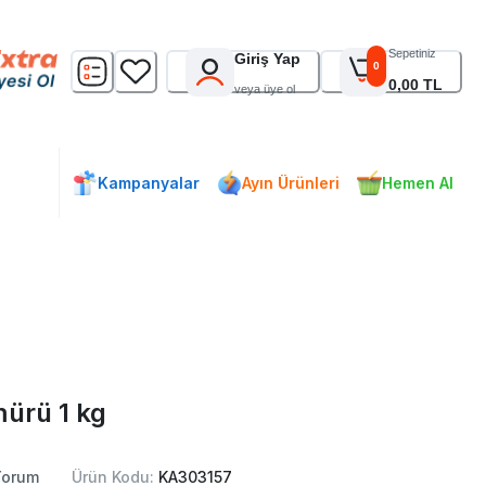
Sepetiniz
Giriş Yap
0
0,00 TL
veya üye ol
Kampanyalar
Ayın Ürünleri
Hemen Al
ürü 1 kg
orum
Ürün Kodu:
KA303157