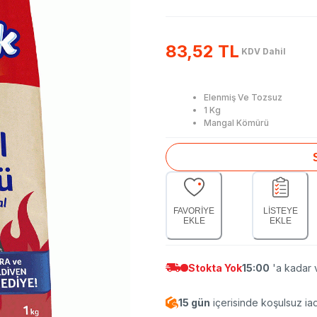
83,52 TL
KDV Dahil
Elenmiş Ve Tozsuz
1 Kg
Mangal Kömürü
FAVORİYE
LİSTEYE
EKLE
EKLE
Stokta Yok
15:00
'a kadar v
15 gün
içerisinde koşulsuz ia