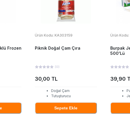
Ürün Kodu:
KA303159
Ürün Kodu:
üklü Frozen
Piknik Doğal Çam Çıra
Burpak Je
500'Lü
(
0
)
30,00 TL
39,90 
Doğal Çam
Pa
Tutuşturucu
Je
e
Sepete Ekle