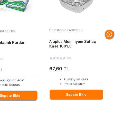
Ürün Kodu:
KA303105
KA303115
Aluplus Alüminyum Sütlaç
latinli Kürdan
Kase 100'Lü
(
0
)
(
0
)
67,60 TL
TL
Alüminyum Kase
ket içi 500 Adet
Pratik Kullanım
latinli Kürdan
Sepete Ekle
Sepete Ekle