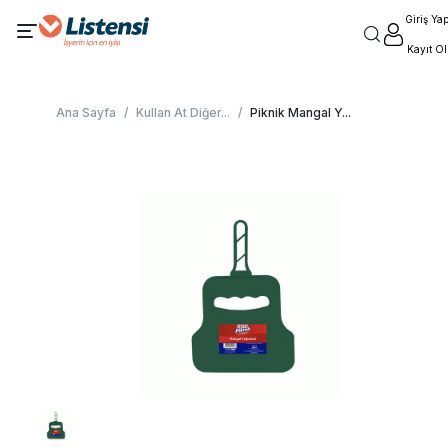
Giriş Ya
Kayıt Ol
Ana Sayfa
/
Kullan At Diğer
...
/
Piknik Mangal Y
...