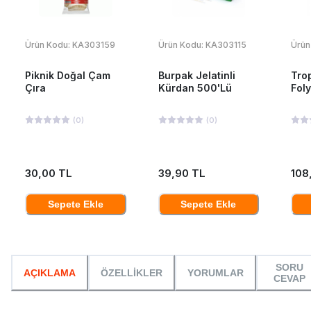
Ürün Kodu:
KA303159
Ürün Kodu:
KA303115
Ürün
Piknik Doğal Çam
Burpak Jelatinli
Tro
Çıra
Kürdan 500'Lü
Fol
(
0
)
(
0
)
30,00 TL
39,90 TL
108
Sepete Ekle
Sepete Ekle
SORU
AÇIKLAMA
ÖZELLİKLER
YORUMLAR
CEVAP