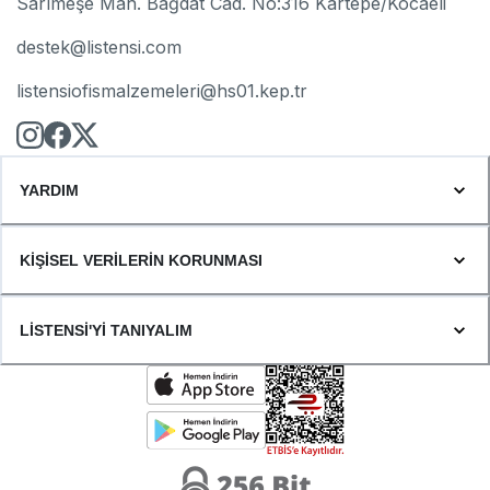
Sarımeşe Mah. Bağdat Cad. No:316 Kartepe/Kocaeli
destek@listensi.com
listensiofismalzemeleri@hs01.kep.tr
YARDIM
KİŞİSEL VERİLERİN KORUNMASI
LİSTENSİ'Yİ TANIYALIM