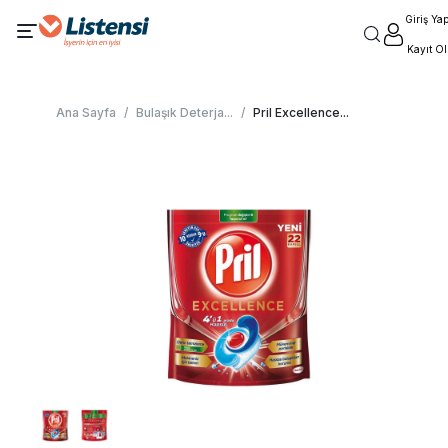
Giriş Ya
Kayıt Ol
Ana Sayfa
/
Bulaşık Deterja
...
/
Pril Excellence
...