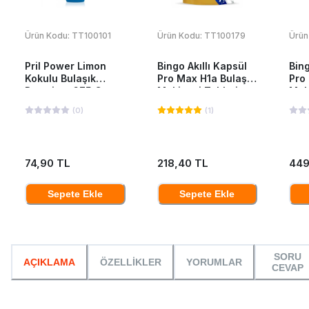
Ürün Kodu:
TT100101
Ürün Kodu:
TT100179
Ürün
Pril Power Limon
Bingo Akıllı Kapsül
Bing
Kokulu Bulaşık
Pro Max H1a Bulaşık
Pro 
Deterjanı 675 Gr
Makinesi Tableti
Mak
40'Lı
80'l
(
0
)
(
1
)
74,90 TL
218,40 TL
449
Sepete Ekle
Sepete Ekle
SORU
AÇIKLAMA
ÖZELLİKLER
YORUMLAR
CEVAP