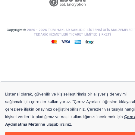
Copyright ©
2020 -
2026
TÜM HAKLAR SAKLIDIR. LİSTENSİ OFİS MALZEMELERİ 
TEDARİK HİZMETLERİ TİCARET LİMİTED ŞİRKETİ