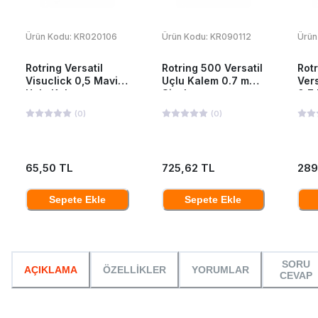
Ürün Kodu:
KR020106
Ürün Kodu:
KR090112
Ürün
Rotring Versatil
Rotring 500 Versatil
Rotr
Visuclick 0,5 Mavi
Uçlu Kalem 0.7 mm
Vers
Uçlu Kalem
Siyah
0.7
(
0
)
(
0
)
65,50 TL
725,62 TL
289
Sepete Ekle
Sepete Ekle
SORU
AÇIKLAMA
ÖZELLİKLER
YORUMLAR
CEVAP