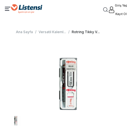
Giriş Ya
Kayıt Ol
Ana Sayfa
/
Versatil Kaleml
...
/
Rotring Tikky V
...