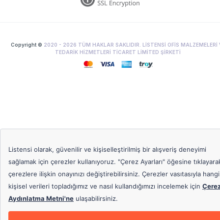
Copyright ©
2020 -
2026
TÜM HAKLAR SAKLIDIR. LİSTENSİ OFİS MALZEMELERİ 
TEDARİK HİZMETLERİ TİCARET LİMİTED ŞİRKETİ