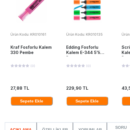
Ürün Kodu:
KR010161
Ürün Kodu:
KR010135
Ürün
Kraf Fosforlu Kalem
Edding Fosforlu
Scr
330 Pembe
Kalem E-344 5'li
Kal
Poşet
Pem
(
0
)
(
0
)
27,88 TL
229,90 TL
43,
Sepete Ekle
Sepete Ekle
SORU
AÇIKLAMA
ÖZELLİKLER
YORUMLAR