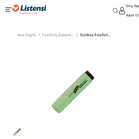
Giriş Ya
Kayıt Ol
Ana Sayfa
/
Fosforlu Kaleml
...
/
Scrikss Fosforl
...