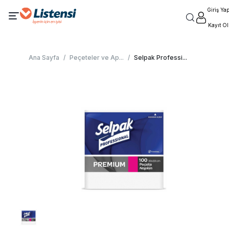
Giriş Ya
Kayıt Ol
Ana Sayfa
/
Peçeteler ve Ap
...
/
Selpak Professi
...