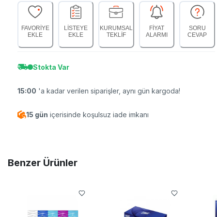
FAVORİYE
LİSTEYE
KURUMSAL
FİYAT
SORU
EKLE
EKLE
TEKLİF
ALARMI
CEVAP
Stokta Var
15:00
'a kadar verilen siparişler, aynı gün kargoda!
15 gün
içerisinde koşulsuz iade imkanı
Benzer Ürünler