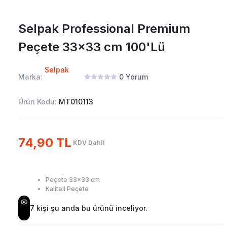
Selpak Professional Premium
Peçete 33x33 cm 100'Lü
Selpak
Marka:
0
Yorum
Ürün Kodu:
MT010113
74,90 TL
KDV Dahil
Peçete 33x33 cm
Kaliteli Peçete
7
kişi şu anda bu ürünü inceliyor.