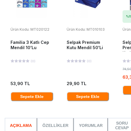
%
1
Ürün Kodu:
MT020122
Ürün Kodu:
MT010103
Ürün
Familia 3 Katlı Cep
Selpak Premium
Sel
Mendil 10'Lu
Kutu Mendil 50'Li
Pre
Kat
33x
(
0
)
(
0
)
74,5
63,
53,90 TL
29,90 TL
Sepete Ekle
Sepete Ekle
SORU
AÇIKLAMA
ÖZELLİKLER
YORUMLAR
CEVAP