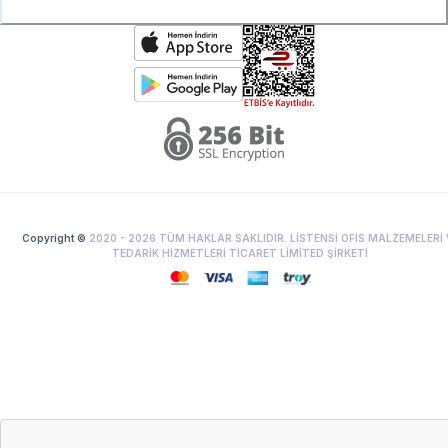
Copyright ©
2020 -
2026
TÜM HAKLAR SAKLIDIR. LİSTENSİ OFİS MALZEMELERİ 
TEDARİK HİZMETLERİ TİCARET LİMİTED ŞİRKETİ