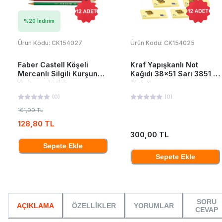
%
20
İndirim
Ürün Kodu:
CK154027
Ürün Kodu:
CK154025
Faber Castell Köşeli
Kraf Yapışkanlı Not
Mercanlı Silgili Kurşun
Kağıdı 38x51 Sarı 3851 x
Kalem x 12 Adet
12 Adet
(
0
)
(
0
)
161,00 TL
128,80 TL
300,00 TL
Sepete Ekle
Sepete Ekle
SORU
AÇIKLAMA
ÖZELLİKLER
YORUMLAR
CEVAP