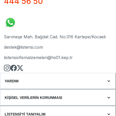
444 56 50
Sarımeşe Mah. Bağdat Cad. No:316 Kartepe/Kocaeli
destek@listensi.com
listensiofismalzemeleri@hs01.kep.tr
YARDIM
KİŞİSEL VERİLERİN KORUNMASI
LİSTENSİ'Yİ TANIYALIM