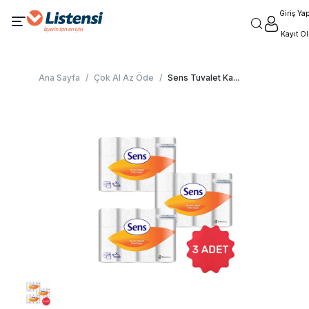
Giriş Ya
Kayıt Ol
Ana Sayfa
/
Çok Al Az Öde
/
Sens Tuvalet Ka
...