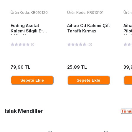
Ürün Kodu:
KR010120
Ürün Kodu:
KR010101
Ürün
Edding Asetat
Aihao Cd Kalemi Çift
Aiha
Kalemi Silgili E-
Taraflı Kırmızı
Pilo
149m Kırmızı
Ah-
(
0
)
(
0
)
79,90 TL
25,89 TL
39,
Sepete Ekle
Sepete Ekle
Islak Mendiller
Tümü