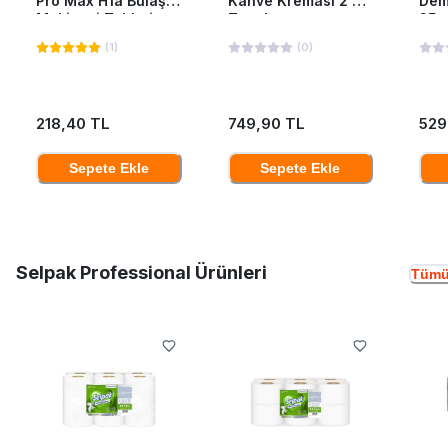
Pro Max H1a Bulaşık
Kahve Kreması 2 Kg
Dem
Makinesi Tableti
Teneke
35*
40'Lı
(
1
)
(
0
)
218,40 TL
749,90 TL
529
Sepete Ekle
Sepete Ekle
Selpak Professional Ürünleri
Tümü