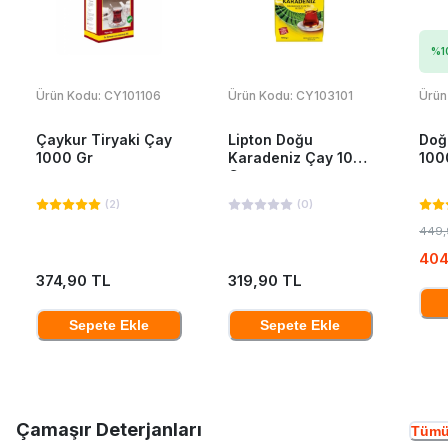
%
1
Ürün Kodu:
CY101106
Ürün Kodu:
CY103101
Ürün
Çaykur Tiryaki Çay
Lipton Doğu
Doğ
1000 Gr
Karadeniz Çay 1000
100
Gr
(
2
)
(
0
)
449,
404
374,90 TL
319,90 TL
Sepete Ekle
Sepete Ekle
Çamaşır Deterjanları
Tümü