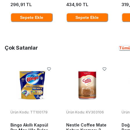
296,91 TL
434,90 TL
319
Sepete Ekle
Sepete Ekle
Çok Satanlar
Tümü
Ürün Kodu:
TT100179
Ürün Kodu:
KV303106
Ürün
Bingo Akıllı Kapsül
Nestle Coffee Mate
Doğ