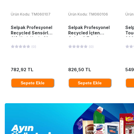
Ürün Kodu:
TM060107
Ürün Kodu:
TM060106
Ürün
Selpak Profesyonel
Selpak Profesyonel
Sel
Recycled Sensörlü
Recycled İçten
Tou
Çift Katlı Havlu 21
Çekmeli Tuvalet
200
cm 135 mt 6 Adet
Kağıdı 12'li
(
0
)
(
0
)
782,92 TL
826,50 TL
549
Sepete Ekle
Sepete Ekle