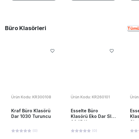
Büro Klasörleri
Tümü
Ürün Kodu:
KR300108
Ürün Kodu:
KR260101
Ürün
Kraf Büro Klasörü
Esselte Büro
Ess
Dar 1030 Turuncu
Klasörü Eko Dar Slt-
Kla
9945 Kırmızı
Slt
(
0
)
(
0
)