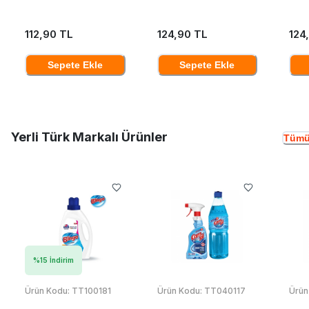
112,90 TL
124,90 TL
124
Sepete Ekle
Sepete Ekle
Yerli Türk Markalı Ürünler
Tümü
%
15
İndirim
Ürün Kodu:
TT100181
Ürün Kodu:
TT040117
Ürün