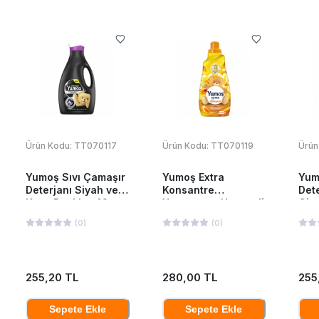
Ürün Kodu:
TT070117
Ürün Kodu:
TT070119
Ürün
Yumoş Sıvı Çamaşır
Yumoş Extra
Yum
Deterjanı Siyah ve
Konsantre
Dete
Koyu Renkler 42
Yumuşatıcı Hanımeli
Giy
Yıkama 2520 Ml
1440 ML
252
(
0
)
(
0
)
255,20 TL
280,00 TL
255
Sepete Ekle
Sepete Ekle