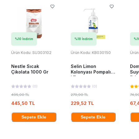
%
10
İndirim
%
18
İndirim
%
1
Ürün Kodu:
SU303102
Ürün Kodu:
KB030150
Ürün
Nestle Sıcak
Selin Limon
Dom
Çikolata 1000 Gr
Kolonyası Pompalı 1
Suy
LT
Esin
(
0
)
(
0
)
495,00 TL
279,90 TL
74,9
445,50 TL
229,52 TL
67,
Sepete Ekle
Sepete Ekle