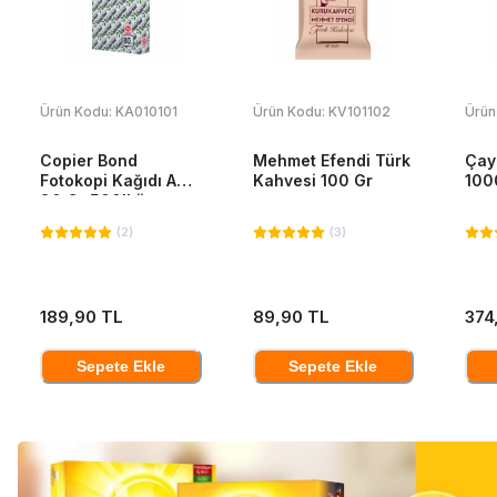
Ürün Kodu:
KA010101
Ürün Kodu:
KV101102
Ürün
Copier Bond
Mehmet Efendi Türk
Çay
Fotokopi Kağıdı A4
Kahvesi 100 Gr
100
80 Gr 500'Lü
(
2
)
(
3
)
189,90 TL
89,90 TL
374
Sepete Ekle
Sepete Ekle