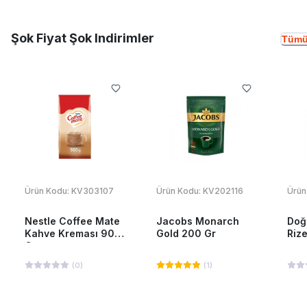
Şok Fiyat Şok Indirimler
Tümü
Ürün Kodu:
KV303107
Ürün Kodu:
KV202116
Ürün
Nestle Coffee Mate
Jacobs Monarch
Doğ
Kahve Kreması 900
Gold 200 Gr
Riz
Gr
(
0
)
(
1
)