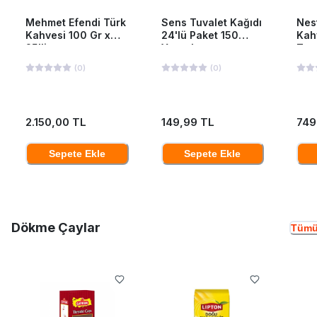
Mehmet Efendi Türk
Sens Tuvalet Kağıdı
Nes
Kahvesi 100 Gr x
24'lü Paket 150
Kah
25'li
Yaprak
Ten
(
0
)
(
0
)
2.150,00 TL
149,99 TL
749
Sepete Ekle
Sepete Ekle
Dökme Çaylar
Tümü