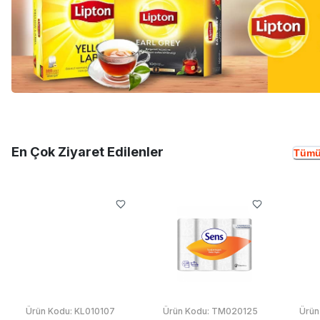
En Çok Ziyaret Edilenler
Tümü
Ürün Kodu:
KL010107
Ürün Kodu:
TM020125
Ürün