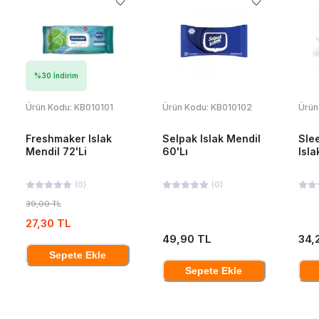
%
30
İndirim
Ürün Kodu:
KB010101
Ürün Kodu:
KB010102
Ürün
Freshmaker Islak
Selpak Islak Mendil
Sle
Mendil 72'Li
60'Lı
Isla
(
0
)
(
0
)
39,00 TL
27,30 TL
49,90 TL
34,
Sepete Ekle
Sepete Ekle