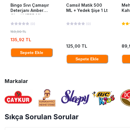
Bingo Sıvı Çamaşır
Camsil Matik 500
Meh
Deterjanı Amber
ML + Yedek Şişe 1 Lt
Kah
Çiçeği 1755 Ml
(
0
)
(
0
)
159,90 TL
135,92 TL
125,00 TL
89,
Sepete Ekle
Sepete Ekle
Markalar
Sıkça Sorulan Sorular