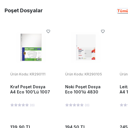
Poşet Dosyalar
Tümü
Ürün Kodu:
KR290111
Ürün Kodu:
KR290105
Ürün
Kraf Poşet Dosya
Noki Poşet Dosya
Lei
A4 Eco 100'Lü 1007
Eco 100'lü 4830
A4 
(
0
)
(
0
)
139,90 TL
194,50 TL
245