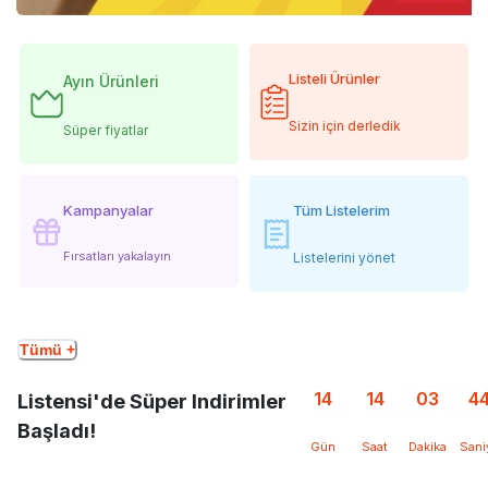
Listeli Ürünler
Ayın Ürünleri
Sizin için derledik
Süper fiyatlar
Kampanyalar
Tüm Listelerim
Fırsatları yakalayın
Listelerini yönet
Tümü +
14
14
03
4
Listensi'de Süper Indirimler
Başladı!
Gün
Saat
Dakika
Sani