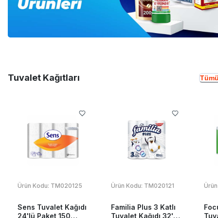
Tuvalet Kağıtları
Tümü
Ürün Kodu:
TM020125
Ürün Kodu:
TM020121
Ürün
Sens Tuvalet Kağıdı
Familia Plus 3 Katlı
Foc
24'lü Paket 150
Tuvalet Kağıdı 32'li
Tuva