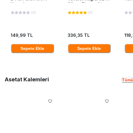
Yaprak
Süper Ekonomik
(
0
)
(
2
)
149,99 TL
336,35 TL
118
Sepete Ekle
Sepete Ekle
Asetat Kalemleri
Tümü