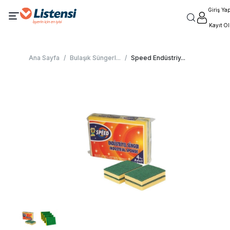
Giriş Ya
Kayıt Ol
Ana Sayfa
/
Bulaşık Süngerl
...
/
Speed Endüstriy
...