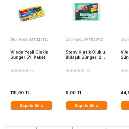
Ürün Kodu:
MT020135
Ürün Kodu:
MT020117
Ürün
Vileda Yeşil Oluklu
Stepy Klasik Oluklu
Vile
Sünger 5'li Paket
Bulaşık Süngeri 2'Li
Süng
Paket
(
0
)
(
0
)
119,90 TL
9,00 TL
44,
Sepete Ekle
Sepete Ekle