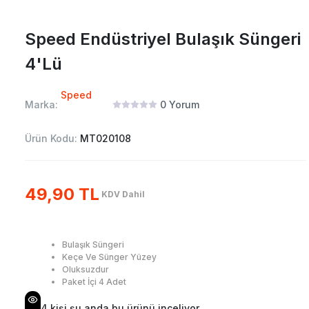
Speed Endüstriyel Bulaşık Süngeri
4'Lü
Speed
Marka:
0
Yorum
Ürün Kodu:
MT020108
49,90 TL
KDV Dahil
Bulaşık Süngeri
Keçe Ve Sünger Yüzey
Oluksuzdur
Paket İçi 4 Adet
4
kişi şu anda bu ürünü inceliyor.