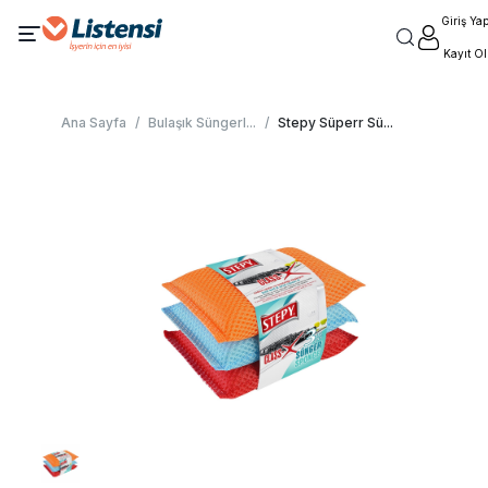
Giriş Ya
Kayıt Ol
Ana Sayfa
/
Bulaşık Süngerl
...
/
Stepy Süperr Sü
...