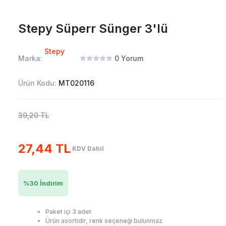
Stepy Süperr Sünger 3'lü
Stepy
Marka:
0
Yorum
Ürün Kodu:
MT020116
39,20 TL
27,44 TL
KDV Dahil
%
30
İndirim
Paket içi 3 adet
Ürün asortidir, renk seçeneği bulunmaz