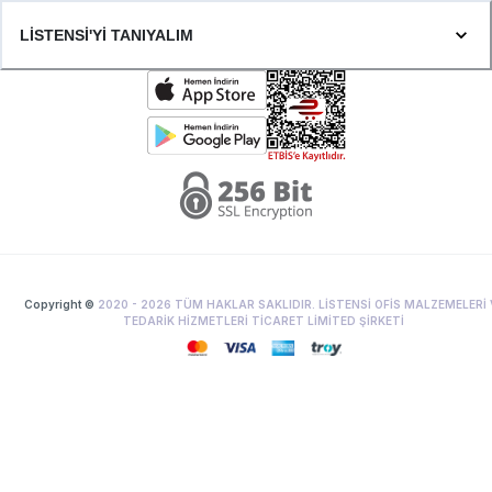
LİSTENSİ'Yİ TANIYALIM
Copyright ©
2020 -
2026
TÜM HAKLAR SAKLIDIR. LİSTENSİ OFİS MALZEMELERİ 
TEDARİK HİZMETLERİ TİCARET LİMİTED ŞİRKETİ