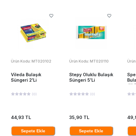
Ürün Kodu:
MT020102
Ürün Kodu:
MT020110
Ürün
Vileda Bulaşık
Stepy Oluklu Bulaşık
Spe
Süngeri 2'Li
Süngeri 5'Li
Bul
4'L
(
0
)
(
0
)
44,93 TL
35,90 TL
49,
Sepete Ekle
Sepete Ekle