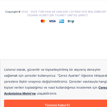
Copyright ©
2020 -
2026
TÜM HAKLAR SAKLIDIR. LİSTENSİ OFİS MALZEMELERİ 
TEDARİK HİZMETLERİ TİCARET LİMİTED ŞİRKETİ