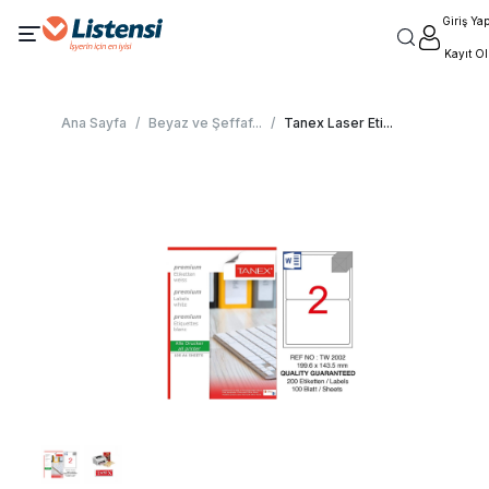
Giriş Ya
Kayıt Ol
Ana Sayfa
/
Beyaz ve Şeffaf
...
/
Tanex Laser Eti
...