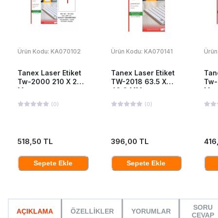
Ürün Kodu:
KA070102
Ürün Kodu:
KA070141
Ürün
Tanex Laser Etiket
Tanex Laser Etiket
Tan
Tw-2000 210 X 297
TW-2018 63.5 X
Tw-
Mm
46.6 MM
Mm
(
0
)
(
0
)
518,50 TL
396,00 TL
416
Sepete Ekle
Sepete Ekle
SORU
AÇIKLAMA
ÖZELLİKLER
YORUMLAR
CEVAP