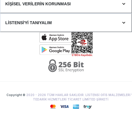
KİŞİSEL VERİLERİN KORUNMASI
LİSTENSİ'Yİ TANIYALIM
Copyright ©
2020 -
2026
TÜM HAKLAR SAKLIDIR. LİSTENSİ OFİS MALZEMELERİ 
TEDARİK HİZMETLERİ TİCARET LİMİTED ŞİRKETİ