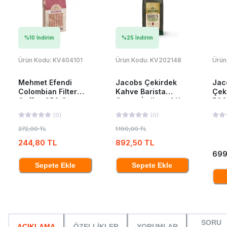
%
10
İndirim
%
25
İndirim
Ürün Kodu:
KV404101
Ürün Kodu:
KV202148
Ürün
Mehmet Efendi
Jacobs Çekirdek
Jac
Colombian Filter
Kahve Barista
Çek
Coffee 250 Gr
Crema İtaliano 1 Kg
500
(
0
)
(
0
)
272,00 TL
1.190,00 TL
244,80 TL
892,50 TL
699
Sepete Ekle
Sepete Ekle
SORU
AÇIKLAMA
ÖZELLİKLER
YORUMLAR