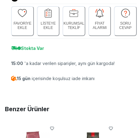
FAVORİYE
LİSTEYE
KURUMSAL
FİYAT
SORU
EKLE
EKLE
TEKLİF
ALARMI
CEVAP
Stokta Var
15:00
'a kadar verilen siparişler, aynı gün kargoda!
15 gün
içerisinde koşulsuz iade imkanı
Benzer Ürünler