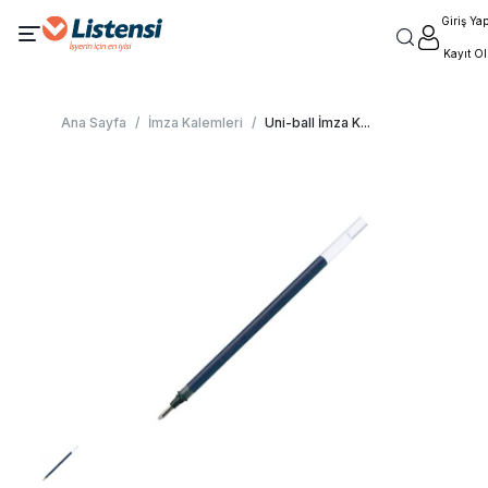
Giriş Ya
Kayıt Ol
Ana Sayfa
/
İmza Kalemleri
/
Uni-ball İmza K
...