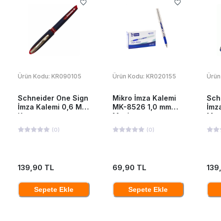
Ürün Kodu:
KR090105
Ürün Kodu:
KR020155
Ürün
Schneider One Sign
Mikro İmza Kalemi
Sch
İmza Kalemi 0,6 Mm
MK-8526 1,0 mm
İmz
Kırmızı
Mavi
Mav
(
0
)
(
0
)
139,90 TL
69,90 TL
139
Sepete Ekle
Sepete Ekle