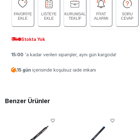
FAVORİYE
LİSTEYE
KURUMSAL
FİYAT
SORU
EKLE
EKLE
TEKLİF
ALARMI
CEVAP
Stokta Yok
15:00
'a kadar verilen siparişler, aynı gün kargoda!
15 gün
içerisinde koşulsuz iade imkanı
Benzer Ürünler