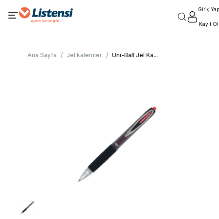
Giriş Ya
Kayıt Ol
Ana Sayfa
/
Jel kalemler
/
Uni-Ball Jel Ka
...