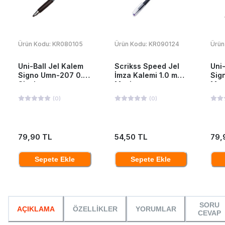
Ürün Kodu:
KR080105
Ürün Kodu:
KR090124
Ürün
Uni-Ball Jel Kalem
Scrikss Speed Jel
Uni
Signo Umn-207 0.5
İmza Kalemi 1.0 mm
Sig
Siyah
Mavi
Mav
(
0
)
(
0
)
79,90 TL
54,50 TL
79,
Sepete Ekle
Sepete Ekle
SORU
AÇIKLAMA
ÖZELLİKLER
YORUMLAR
CEVAP