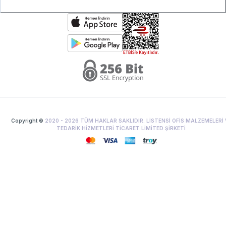
Copyright ©
2020 -
2026
TÜM HAKLAR SAKLIDIR. LİSTENSİ OFİS MALZEMELERİ 
TEDARİK HİZMETLERİ TİCARET LİMİTED ŞİRKETİ