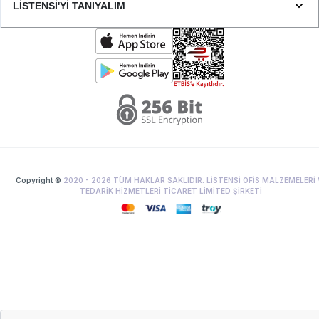
LİSTENSİ'Yİ TANIYALIM
Copyright ©
2020 -
2026
TÜM HAKLAR SAKLIDIR. LİSTENSİ OFİS MALZEMELERİ 
TEDARİK HİZMETLERİ TİCARET LİMİTED ŞİRKETİ