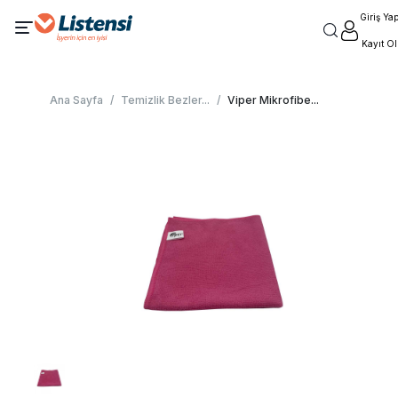
Giriş Ya
Kayıt Ol
Ana Sayfa
/
Temizlik Bezler
...
/
Viper Mikrofibe
...