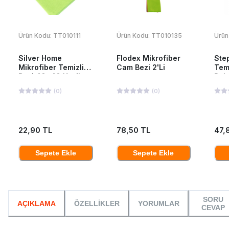
Ürün Kodu:
TT010111
Ürün Kodu:
TT010135
Ürün
Silver Home
Flodex Mikrofiber
Ste
Mikrofiber Temizlik
Cam Bezi 2'Li
Temi
Bezi 40x40 Yeşil
Pak
(
0
)
(
0
)
22,90 TL
78,50 TL
47,
Sepete Ekle
Sepete Ekle
SORU
AÇIKLAMA
ÖZELLİKLER
YORUMLAR
CEVAP