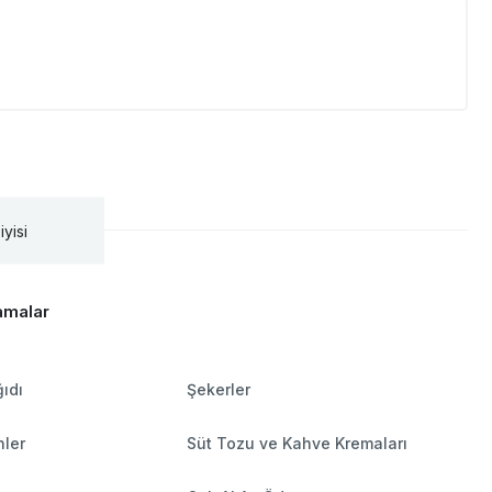
iyisi
amalar
ıdı
Şekerler
nler
Süt Tozu ve Kahve Kremaları