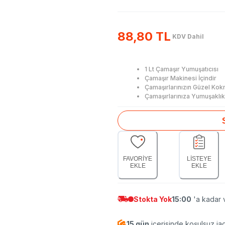
88,80 TL
KDV Dahil
1 Lt Çamaşır Yumuşatıcısı
Çamaşır Makinesi İçindir
Çamaşırlarınızın Güzel Kok
Çamaşırlarınıza Yumuşaklık
FAVORİYE
LİSTEYE
EKLE
EKLE
Stokta Yok
15:00
'a kadar v
15 gün
içerisinde koşulsuz ia