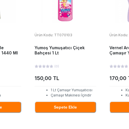
Ürün Kodu:
TT070103
Ürün Kodu:
le
Yumoş Yumuşatıcı Çiçek
Vernel A
 1440 Ml
Bahçesi 1 Lt
Çamaşır Y
(
0
)
150,00 TL
170,00 
1 Lt Çamaşır Yumuşatıcısı
Ka
a
Çamaşır Makinesi İçindir
K
e
Sepete Ekle