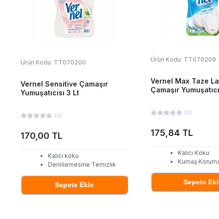
Ürün Kodu:
TT070209
Ürün Kodu:
TT070200
Vernel Max Taze La
Vernel Sensitive Çamaşır
Çamaşır Yumuşatıcı
Yumuşatıcısı 3 Lt
(
0
)
(
0
)
175,84 TL
170,00 TL
Kalıcı Koku
Kalıcı koku
Kumaş Korum
Derinlemesine Temizlik
Sepete Ekl
Sepete Ekle