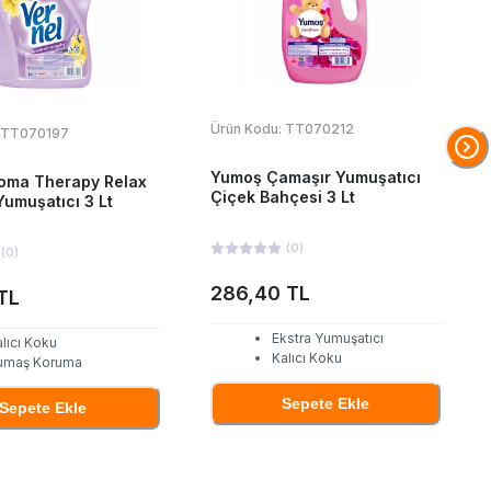
Ürün Kodu:
TT070212
TT070197
Yumoş Çamaşır Yumuşatıcı
roma Therapy Relax
Çiçek Bahçesi 3 Lt
umuşatıcı 3 Lt
(
0
)
(
0
)
286,40 TL
TL
Ekstra Yumuşatıcı
lıcı Koku
Kalıcı Koku
umaş Koruma
Sepete Ekle
Sepete Ekle