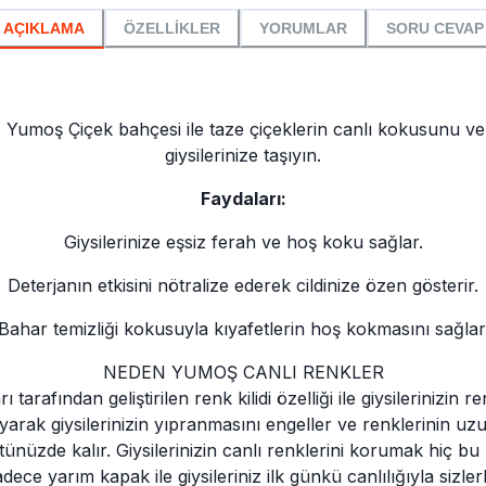
AÇIKLAMA
ÖZELLİKLER
YORUMLAR
SORU CEVAP
i, Yumoş Çiçek bahçesi ile taze çiçeklerin canlı kokusunu ve ha
giysilerinize taşıyın.
Faydaları:
Giysilerinize eşsiz ferah ve hoş koku sağlar.
Deterjanın etkisini nötralize ederek cildinize özen gösterir.
Bahar temizliği kokusuyla kıyafetlerin hoş kokmasını sağlar
NEDEN YUMOŞ CANLI RENKLER
tarafından geliştirilen renk kilidi özelliği ile giysilerinizin
ayarak giysilerinizin yıpranmasını engeller ve renklerinin uz
e üstünüzde kalır. Giysilerinizin canlı renklerini korumak h
dece yarım kapak ile giysileriniz ilk günkü canlılığıyla sizlerl