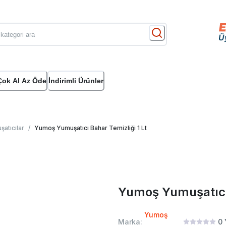
Çok Al Az Öde
İndirimli Ürünler
atıcılar
/
Yumoş Yumuşatıcı Bahar Temizliği 1 Lt
Yumoş Yumuşatıcı 
Yumoş
Marka:
0