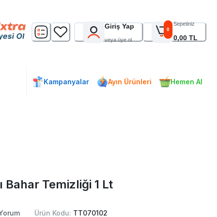
Sepetiniz
Giriş Yap
0
0,00 TL
veya üye ol
Kampanyalar
Ayın Ürünleri
Hemen Al
Bahar Temizliği 1 Lt
Yorum
Ürün Kodu:
TT070102