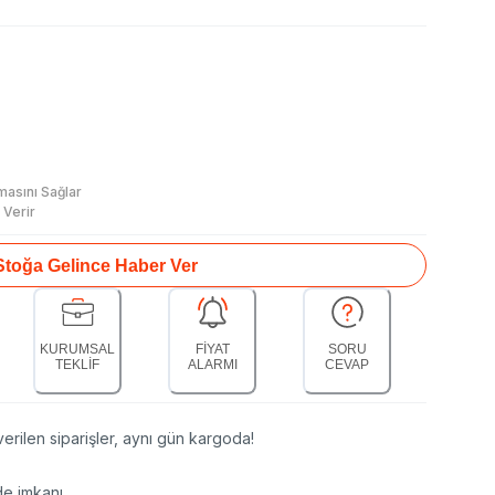
masını Sağlar
 Verir
Stoğa Gelince Haber Ver
KURUMSAL
FİYAT
SORU
TEKLİF
ALARMI
CEVAP
erilen siparişler, aynı gün kargoda!
de imkanı