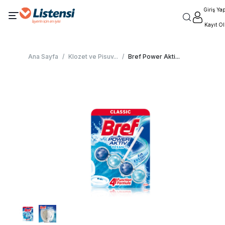
Giriş Ya
Kayıt Ol
Ana Sayfa
/
Klozet ve Pisuv
...
/
Bref Power Akti
...