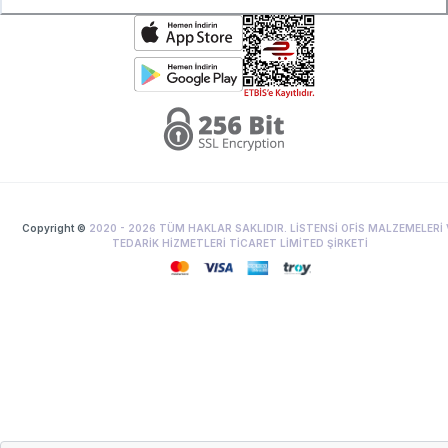
Copyright ©
2020 -
2026
TÜM HAKLAR SAKLIDIR. LİSTENSİ OFİS MALZEMELERİ 
TEDARİK HİZMETLERİ TİCARET LİMİTED ŞİRKETİ