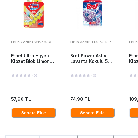
Ürün Kodu:
CK154069
Ürün Kodu:
TM050107
Ürün
Ernet Ultra Hijyen
Bref Power Aktiv
Erne
Klozet Blok Limon
Lavanta Kokulu 50
Klo
Bahçesi 50 g
Gr
Kar
(
0
)
(
0
)
57,90 TL
74,90 TL
189
Sepete Ekle
Sepete Ekle