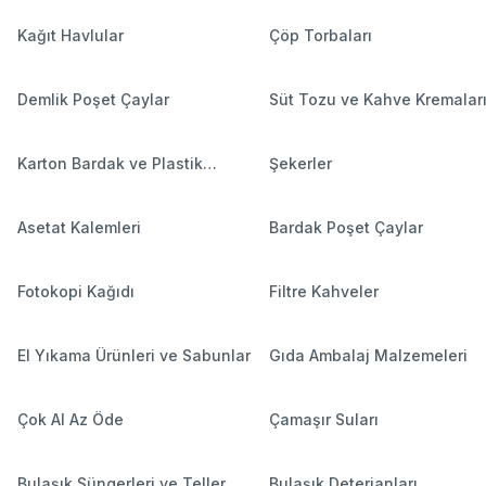
Kağıt Havlular
Çöp Torbaları
Demlik Poşet Çaylar
Süt Tozu ve Kahve Kremalar
Karton Bardak ve Plastik
Şekerler
Bardaklar
Asetat Kalemleri
Bardak Poşet Çaylar
Fotokopi Kağıdı
Filtre Kahveler
El Yıkama Ürünleri ve Sabunlar
Gıda Ambalaj Malzemeleri
Çok Al Az Öde
Çamaşır Suları
Bulaşık Süngerleri ve Teller
Bulaşık Deterjanları