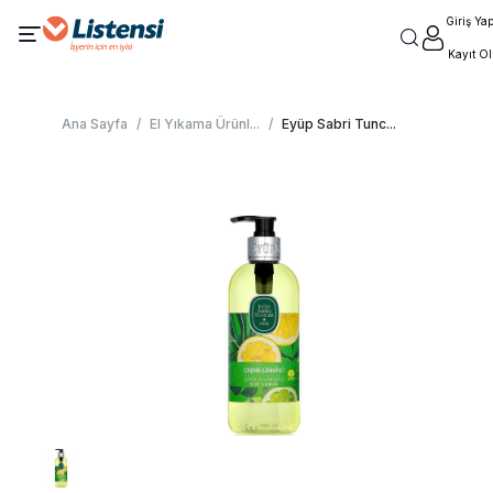
Giriş Ya
Kayıt Ol
Ana Sayfa
/
El Yıkama Ürünl
...
/
Eyüp Sabri Tunc
...