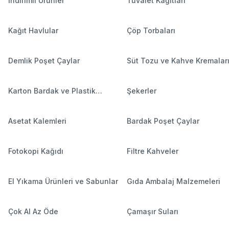
İndirimli Ürünler
Tuvalet Kağıtları
Kağıt Havlular
Çöp Torbaları
Demlik Poşet Çaylar
Süt Tozu ve Kahve Kremalar
Karton Bardak ve Plastik
Şekerler
Bardaklar
Asetat Kalemleri
Bardak Poşet Çaylar
Fotokopi Kağıdı
Filtre Kahveler
El Yıkama Ürünleri ve Sabunlar
Gıda Ambalaj Malzemeleri
Çok Al Az Öde
Çamaşır Suları