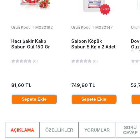
Ürün Kodu:
TM030192
Ürün Kodu:
TM030147
Ürün
Hacı Şakir Kalıp
Saloon Köpük
Dov
Sabun Gül 150 Gr
Sabun 5 Kg x 2 Adet
Güz
Eksf
Gr
(
0
)
(
0
)
81,60 TL
749,90 TL
52,
Sepete Ekle
Sepete Ekle
SORU
AÇIKLAMA
ÖZELLİKLER
YORUMLAR
CEVAP