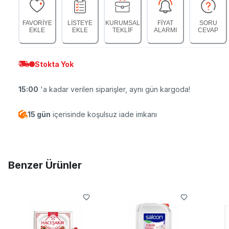
FAVORİYE
LİSTEYE
KURUMSAL
FİYAT
SORU
EKLE
EKLE
TEKLİF
ALARMI
CEVAP
Stokta Yok
15:00
'a kadar verilen siparişler, aynı gün kargoda!
15 gün
içerisinde koşulsuz iade imkanı
Benzer Ürünler