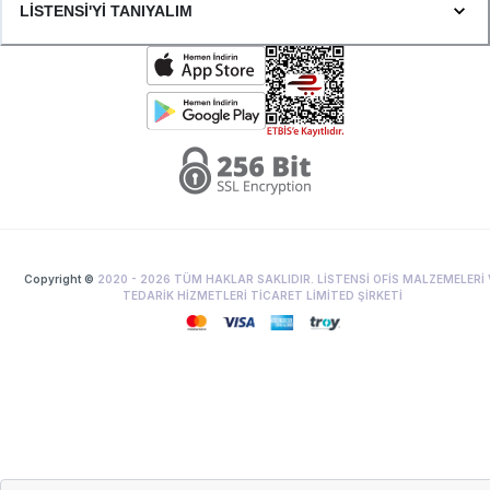
LİSTENSİ'Yİ TANIYALIM
Copyright ©
2020 -
2026
TÜM HAKLAR SAKLIDIR. LİSTENSİ OFİS MALZEMELERİ 
TEDARİK HİZMETLERİ TİCARET LİMİTED ŞİRKETİ