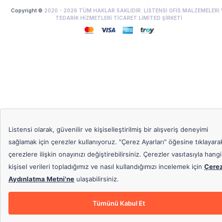
Copyright ©
2020 -
2026
TÜM HAKLAR SAKLIDIR. LİSTENSİ OFİS MALZEMELERİ 
TEDARİK HİZMETLERİ TİCARET LİMİTED ŞİRKETİ