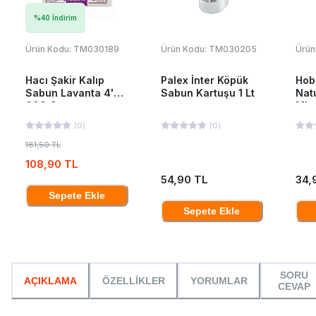
%
40
İndirim
Ürün Kodu:
TM030189
Ürün Kodu:
TM030205
Ürün
Hacı Şakir Kalıp
Palex İnter Köpük
Hob
Sabun Lavanta 4'Lü
Sabun Kartuşu 1 Lt
Nat
600 Gr
Ml
(
0
)
(
0
)
181,50 TL
108,90 TL
54,90 TL
34,
Sepete Ekle
Sepete Ekle
SORU
AÇIKLAMA
ÖZELLİKLER
YORUMLAR
CEVAP