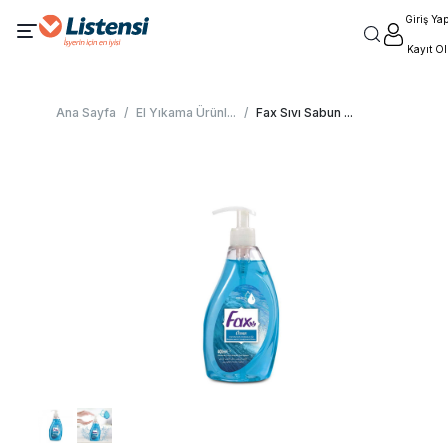
Giriş Ya
Kayıt Ol
Ana Sayfa
/
El Yıkama Ürünl
...
/
Fax Sıvı Sabun
...