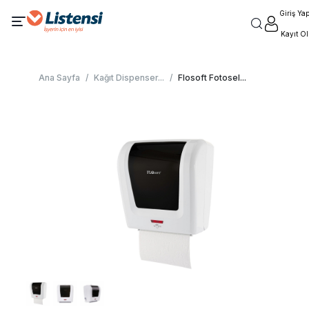
Giriş Ya
Kayıt Ol
Ana Sayfa
/
Kağıt Dispenser
...
/
Flosoft Fotosel
...