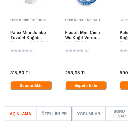
Ürün Kodu:
TM080113
Ürün Kodu:
TM080111
Ürün
Palex Mini Jumbo
Flosoft Mini Cimri
Pal
Tuvalet Kağıdı
Wc Kağıt Verici
Kağ
Dispenseri 3448-0
Mavi F096
Dis
Beyaz Renk
(
0
)
(
0
)
315,80 TL
258,95 TL
590
Sepete Ekle
Sepete Ekle
SORU
AÇIKLAMA
ÖZELLİKLER
YORUMLAR
CEVAP