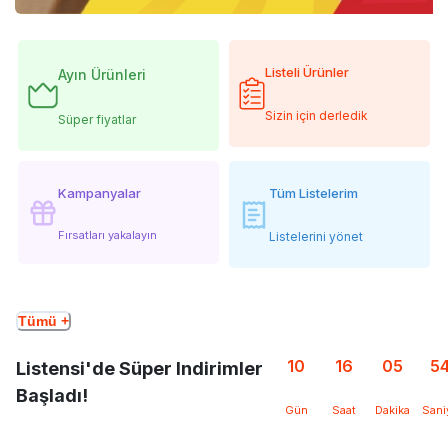
Listeli Ürünler
Ayın Ürünleri
Sizin için derledik
Süper fiyatlar
Kampanyalar
Tüm Listelerim
Fırsatları yakalayın
Listelerini yönet
Tümü +
10
16
05
5
Listensi'de Süper Indirimler
Başladı!
Gün
Saat
Dakika
Sani