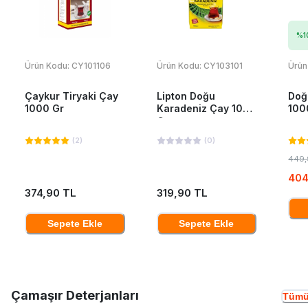
%
1
Ürün Kodu:
CY101106
Ürün Kodu:
CY103101
Ürün
Çaykur Tiryaki Çay
Lipton Doğu
Doğ
1000 Gr
Karadeniz Çay 1000
100
Gr
(
2
)
(
0
)
449,
404
374,90 TL
319,90 TL
Sepete Ekle
Sepete Ekle
Çamaşır Deterjanları
Tümü