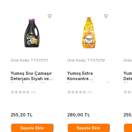
Ürün Kodu:
TT070117
Ürün Kodu:
TT070119
Ürün
Yumoş Sıvı Çamaşır
Yumoş Extra
Yum
Deterjanı Siyah ve
Konsantre
Dete
Koyu Renkler 42
Yumuşatıcı Hanımeli
Giy
Yıkama 2520 Ml
1440 ML
252
(
0
)
(
0
)
255,20 TL
280,00 TL
255
Sepete Ekle
Sepete Ekle