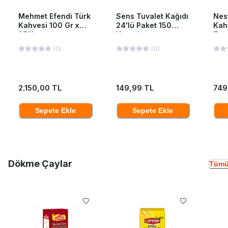
Mehmet Efendi Türk
Sens Tuvalet Kağıdı
Nes
Kahvesi 100 Gr x
24'lü Paket 150
Kah
25'li
Yaprak
Ten
(
0
)
(
0
)
2.150,00 TL
149,99 TL
749
Sepete Ekle
Sepete Ekle
Dökme Çaylar
Tümü