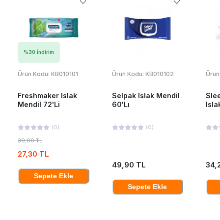
%
30
İndirim
Ürün Kodu:
KB010101
Ürün Kodu:
KB010102
Ürün
Freshmaker Islak
Selpak Islak Mendil
Sle
Mendil 72'Li
60'Lı
Isla
(
0
)
(
0
)
39,00 TL
27,30 TL
49,90 TL
34,
Sepete Ekle
Sepete Ekle