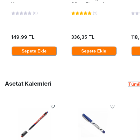
Yaprak
Süper Ekonomik
(
0
)
(
2
)
149,99 TL
336,35 TL
118
Sepete Ekle
Sepete Ekle
Asetat Kalemleri
Tümü