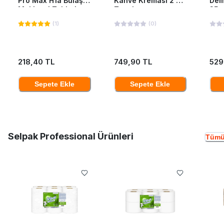
Pro Max H1a Bulaşık
Kahve Kreması 2 Kg
Dem
Makinesi Tableti
Teneke
35*
40'Lı
(
1
)
(
0
)
218,40 TL
749,90 TL
529
Sepete Ekle
Sepete Ekle
Selpak Professional Ürünleri
Tümü