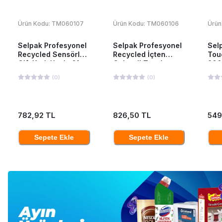
Ürün Kodu:
TM060107
Ürün Kodu:
TM060106
Ürün
Selpak Profesyonel
Selpak Profesyonel
Sel
Recycled Sensörlü
Recycled İçten
Tou
Çift Katlı Havlu 21
Çekmeli Tuvalet
200
cm 135 mt 6 Adet
Kağıdı 12'li
(
0
)
(
0
)
782,92 TL
826,50 TL
549
Sepete Ekle
Sepete Ekle