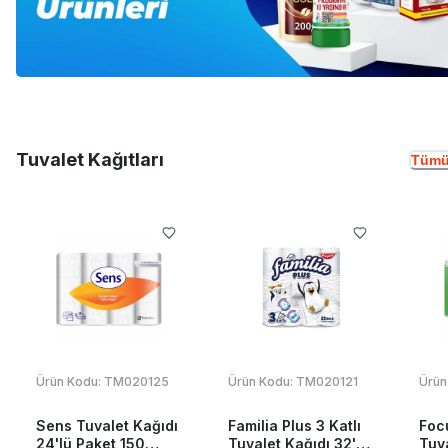
Tuvalet Kağıtları
Tümü
Ürün Kodu:
TM020125
Ürün Kodu:
TM020121
Ürün
Sens Tuvalet Kağıdı
Familia Plus 3 Katlı
Foc
24'lü Paket 150
Tuvalet Kağıdı 32'li
Tuva