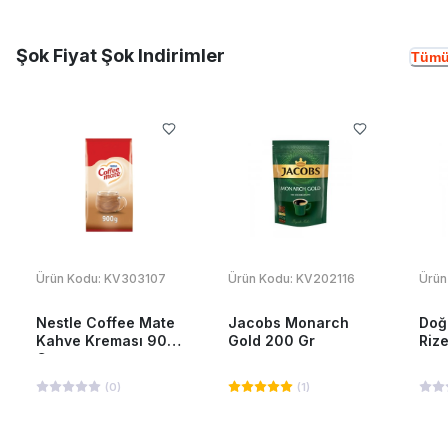
Şok Fiyat Şok Indirimler
Tümü
Ürün Kodu:
KV303107
Ürün Kodu:
KV202116
Ürün
Nestle Coffee Mate
Jacobs Monarch
Doğ
Kahve Kreması 900
Gold 200 Gr
Riz
Gr
(
0
)
(
1
)