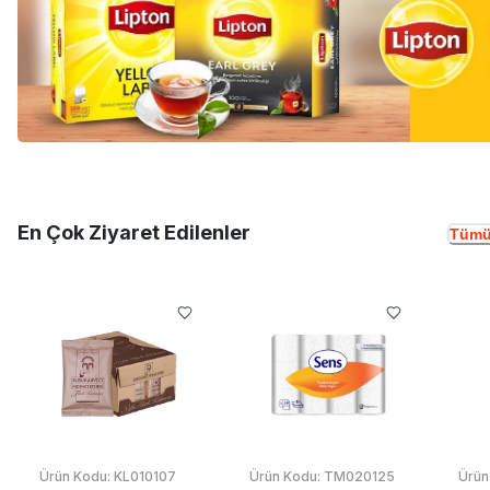
En Çok Ziyaret Edilenler
Tümü
Ürün Kodu:
KL010107
Ürün Kodu:
TM020125
Ürün