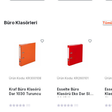
Büro Klasörleri
Tümü
Ürün Kodu:
KR300108
Ürün Kodu:
KR260101
Ürün
Kraf Büro Klasörü
Esselte Büro
Ess
Dar 1030 Turuncu
Klasörü Eko Dar Slt-
Kla
9945 Kırmızı
Slt
(
0
)
(
0
)