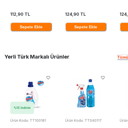
112,90 TL
124,90 TL
124
Sepete Ekle
Sepete Ekle
Yerli Türk Markalı Ürünler
Tümü
%
15
İndirim
Ürün Kodu:
TT100181
Ürün Kodu:
TT040117
Ürün