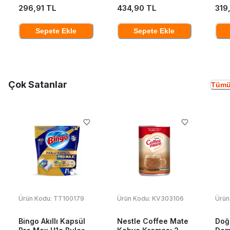
296,91 TL
434,90 TL
319
Sepete Ekle
Sepete Ekle
Çok Satanlar
Tümü
Ürün Kodu:
TT100179
Ürün Kodu:
KV303106
Ürün
Bingo Akıllı Kapsül
Nestle Coffee Mate
Doğ