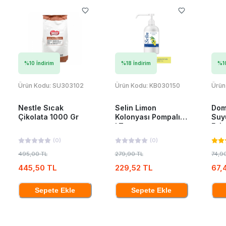
%
10
İndirim
%
18
İndirim
%
1
Ürün Kodu:
SU303102
Ürün Kodu:
KB030150
Ürün
Nestle Sıcak
Selin Limon
Dom
Çikolata 1000 Gr
Kolonyası Pompalı 1
Suy
LT
Esin
(
0
)
(
0
)
495,00 TL
279,90 TL
74,9
445,50 TL
229,52 TL
67,
Sepete Ekle
Sepete Ekle