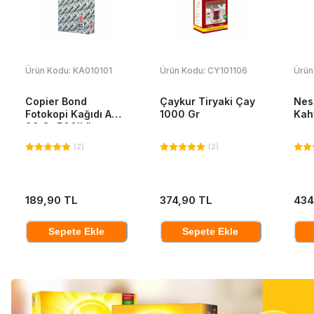
Ürün Kodu:
KA010101
Ürün Kodu:
CY101106
Ürün
Copier Bond
Çaykur Tiryaki Çay
Nes
Fotokopi Kağıdı A4
1000 Gr
Kah
80 Gr 500'Lü
(
2
)
(
2
)
189,90 TL
374,90 TL
434
Sepete Ekle
Sepete Ekle