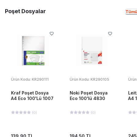
Poşet Dosyalar
Tümü
Ürün Kodu:
KR290111
Ürün Kodu:
KR290105
Ürün
Kraf Poşet Dosya
Noki Poşet Dosya
Lei
A4 Eco 100'Lü 1007
Eco 100'lü 4830
A4 
(
0
)
(
0
)
139,90 TL
194,50 TL
245