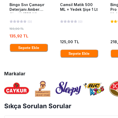
Bingo Sıvı Çamaşır
Camsil Matik 500
Bing
Deterjanı Amber
ML + Yedek Şişe 1 Lt
Pro
Çiçeği 1755 Ml
Mak
40'L
(
0
)
(
0
)
159,90 TL
135,92 TL
125,00 TL
218
Sepete Ekle
Sepete Ekle
Markalar
Sıkça Sorulan Sorular