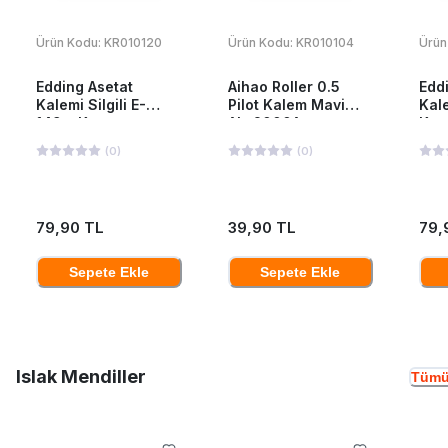
Ürün Kodu:
KR010120
Ürün Kodu:
KR010104
Ürün
Edding Asetat
Aihao Roller 0.5
Edd
Kalemi Silgili E-
Pilot Kalem Mavi
Kal
149m Kırmızı
Ah-2000A
Kırm
(
0
)
(
0
)
79,90 TL
39,90 TL
79,
Sepete Ekle
Sepete Ekle
Islak Mendiller
Tümü