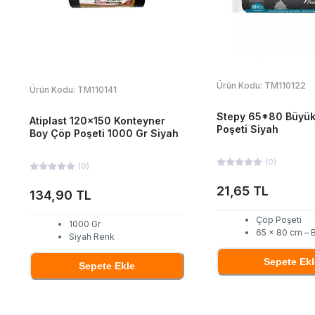
Ürün Kodu:
TM110122
Ürün Kodu:
TM110141
Stepy 65*80 Büyü
Atiplast 120x150 Konteyner
Poşeti Siyah
Boy Çöp Poşeti 1000 Gr Siyah
(
0
)
(
0
)
21,65 TL
134,90 TL
Çöp Poşeti
1000 Gr
65 x 80 cm – 
Siyah Renk
Sepete Ekl
Sepete Ekle