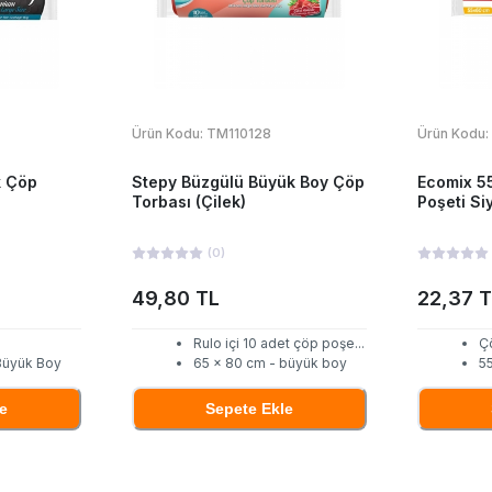
Ürün Kodu:
TM110128
Ürün Kodu:
k Çöp
Stepy Büzgülü Büyük Boy Çöp
Ecomix 5
Torbası (Çilek)
Poşeti Si
(
0
)
49,80 TL
22,37 
Rulo içi 10 adet çöp poşe
...
Ç
Büyük Boy
65 x 80 cm - büyük boy
5
e
Sepete Ekle