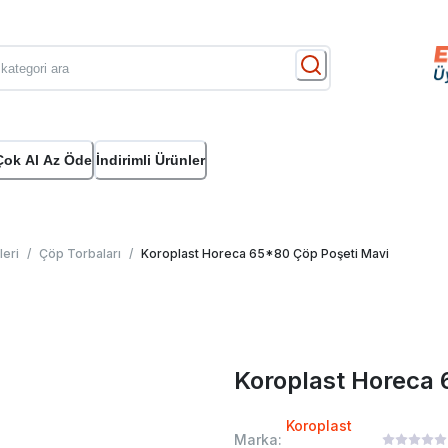
Çok Al Az Öde
İndirimli Ürünler
leri
/
Çöp Torbaları
/
Koroplast Horeca 65*80 Çöp Poşeti Mavi
Koroplast Horeca 
Koroplast
Marka: