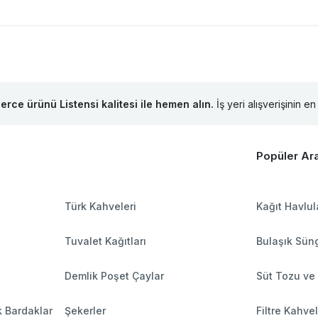
lerce ürünü Listensi kalitesi ile hemen alın.
İş yeri alışverişinin en 
Popüler Ar
Türk Kahveleri
Kağıt Havlul
Tuvalet Kağıtları
Bulaşık Süng
Demlik Poşet Çaylar
Süt Tozu ve
k Bardaklar
Şekerler
Filtre Kahve