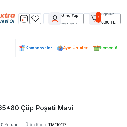
Sepetiniz
Giriş Yap
0
0,00 TL
veya üye ol
Kampanyalar
Ayın Ürünleri
Hemen Al
65*80 Çöp Poşeti Mavi
0
Yorum
Ürün Kodu:
TM110117