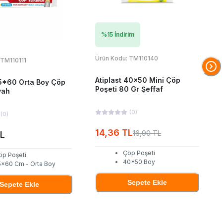
%
15
İndirim
Ürün Kodu:
TM110140
TM110111
Atiplast 40x50 Mini Çöp
5*60 Orta Boy Çöp
Poşeti 80 Gr Şeffaf
yah
(
0
)
(
0
)
14,36 TL
16,90 TL
TL
Çöp Poşeti
öp Poşeti
40*50 Boy
5x60 Cm - Orta Boy
Sepete Ekle
Sepete Ekle