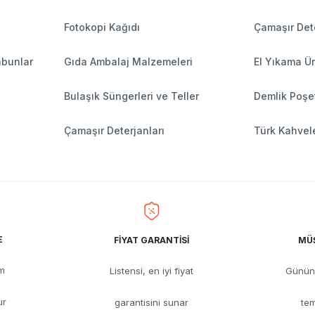
Fotokopi Kağıdı
Çamaşır Dete
abunlar
Gıda Ambalaj Malzemeleri
El Yıkama Ür
Bulaşık Süngerleri ve Teller
Demlik Poşe
Çamaşır Deterjanları
Türk Kahvele
E
FİYAT GARANTİSİ
MÜŞ
üm
Listensi, en iyi fiyat
Günün 
ur
garantisini sunar
tem