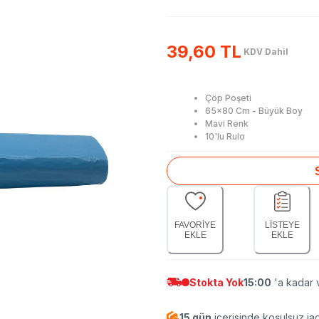
39,60 TL
KDV Dahil
Çöp Poşeti
65x80 Cm - Büyük Boy
Mavi Renk
10'lu Rulo
FAVORİYE
LİSTEYE
EKLE
EKLE
Stokta Yok
15:00
'a kadar v
15 gün
içerisinde koşulsuz ia