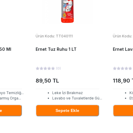
Ürün Kodu:
TT040111
Ürün Kodu:
50 Ml
Ernet Tuz Ruhu 1 LT
Ernet Lav
(
0
)
89,50 TL
118,90 
nyo Temizliğ
...
Leke İzi Bırakmaz
Kö
rarmış Orga
...
Lavabo ve Tuvaletlerde Gü
...
Et
e
Sepete Ekle