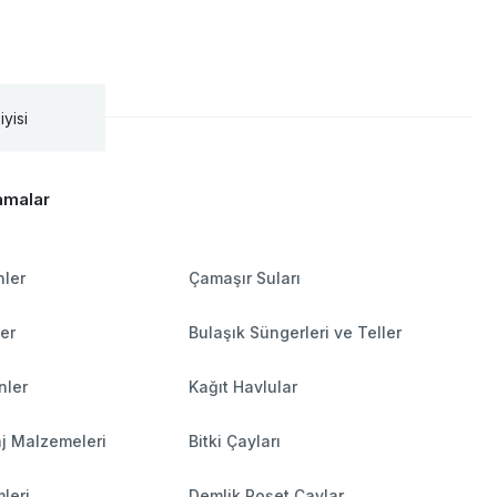
iyisi
amalar
nler
Çamaşır Suları
ler
Bulaşık Süngerleri ve Teller
nler
Kağıt Havlular
j Malzemeleri
Bitki Çayları
leri
Demlik Poşet Çaylar