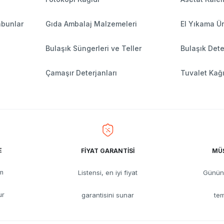
abunlar
Gıda Ambalaj Malzemeleri
El Yıkama Ür
Bulaşık Süngerleri ve Teller
Bulaşık Dete
Çamaşır Deterjanları
Tuvalet Kağı
E
FİYAT GARANTİSİ
MÜŞ
üm
Listensi, en iyi fiyat
Günün 
ur
garantisini sunar
tem