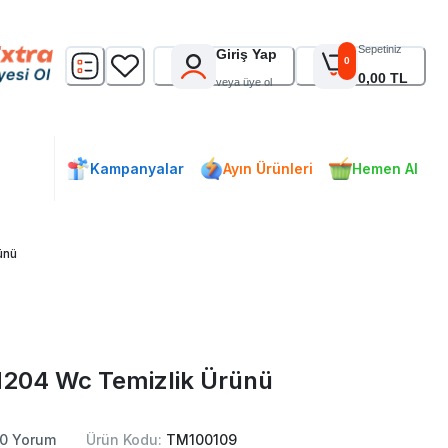
Sepetiniz
Giriş Yap
0
0,00 TL
veya üye ol
Kampanyalar
Ayın Ürünleri
Hemen Al
ünü
204 Wc Temizlik Ürünü
0
Yorum
Ürün Kodu:
TM100109