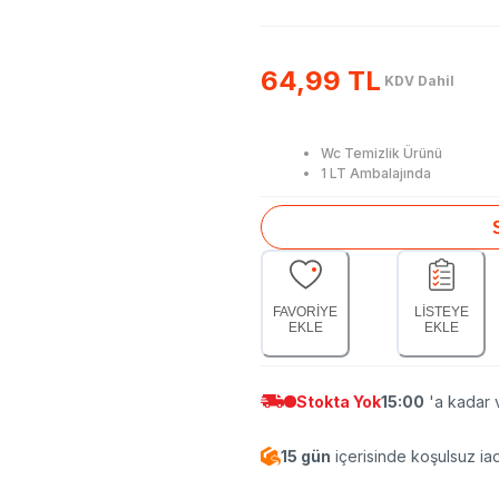
64,99 TL
KDV Dahil
Wc Temizlik Ürünü
1 LT Ambalajında
FAVORİYE
LİSTEYE
EKLE
EKLE
Stokta Yok
15:00
'a kadar v
15 gün
içerisinde koşulsuz ia