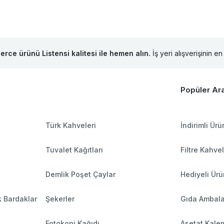
lerce ürünü Listensi kalitesi ile hemen alın.
İş yeri alışverişinin en 
Popüler Ar
Türk Kahveleri
İndirimli Ürü
Tuvalet Kağıtları
Filtre Kahve
Demlik Poşet Çaylar
Hediyeli Ürü
k Bardaklar
Şekerler
Gıda Ambala
Fotokopi Kağıdı
Asetat Kalem