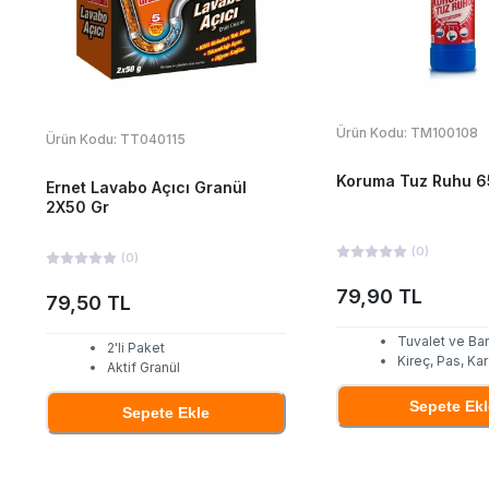
Ürün Kodu:
TM100108
Ürün Kodu:
TT040115
Koruma Tuz Ruhu 6
Ernet Lavabo Açıcı Granül
2X50 Gr
(
0
)
(
0
)
79,90 TL
79,50 TL
Tuvalet ve Ba
2'li Paket
Kireç, Pas, Ka
Aktif Granül
Sepete Ekl
Sepete Ekle