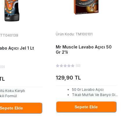
Ürün Kodu:
TM100101
TT040139
Mr Muscle Lavabo Açıcı 50
abo Açıcı Jel 1 Lt
Gr 2'li
(
0
)
(
0
)
129,90 TL
TL
50 Gr Lavabo Açıcı
tü Koku Karşıtı
Tıkalı Mutfak Ve Banyo Gi
...
kili Formül
Sepete Ekle
Sepete Ekle