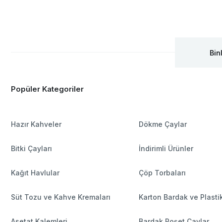
Bin
Popüler Kategoriler
Hazır Kahveler
Dökme Çaylar
Bitki Çayları
İndirimli Ürünler
Kağıt Havlular
Çöp Torbaları
Süt Tozu ve Kahve Kremaları
Karton Bardak ve Plasti
Asetat Kalemleri
Bardak Poşet Çaylar