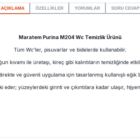
AÇIKLAMA
ÖZELLİKLER
YORUMLAR
SORU CEVAP
Maratem Purina M204 Wc Temizlik Ürünü
Tüm Wc'ler, pisuvarlar ve bidelerde kullanabilir.
un kıvamı ile üretaşı, kireç gibi kalıntıların temizliğinde etkili
 direkte ve güvenli uygulama için tasarlanmış kullanışlı eğik b
 eder; yüzeylerdeki girinti ve çıkıntılara kadar ulaşır, hijyen