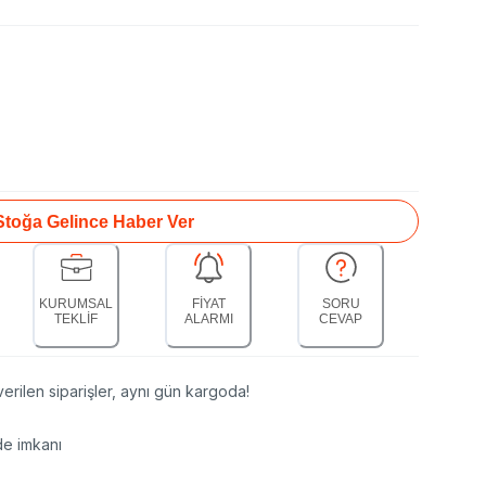
Stoğa Gelince Haber Ver
KURUMSAL
FİYAT
SORU
TEKLİF
ALARMI
CEVAP
erilen siparişler, aynı gün kargoda!
de imkanı