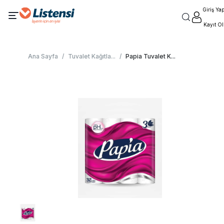
Giriş Ya
Kayıt Ol
Ana Sayfa
/
Tuvalet Kağıtla
...
/
Papia Tuvalet K
...