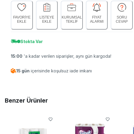
FAVORİYE
LİSTEYE
KURUMSAL
FİYAT
SORU
EKLE
EKLE
TEKLİF
ALARMI
CEVAP
Stokta Var
15:00
'a kadar verilen siparişler, aynı gün kargoda!
15 gün
içerisinde koşulsuz iade imkanı
Benzer Ürünler