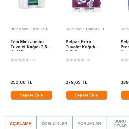
Ürün Kodu:
TM010214
Ürün Kodu:
TM010209
Ürün
Tem Mini Jumbo
Selpak Extra
Sel
Tuvalet Kağıdı 2,5
Tuvalet Kağıdı
Pre
Kg 12'Li
24'Lü
Kağı
Pak
(
0
)
(
0
)
350,00 TL
279,65 TL
339
Sepete Ekle
Sepete Ekle
SORU
AÇIKLAMA
ÖZELLİKLER
YORUMLAR
CEVAP