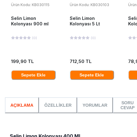
Ürün Kodu:
KB030115
Ürün Kodu:
KB030103
Ürün
Selin Limon
Selin Limon
Sel
Kolonyası 900 ml
Kolonyası 5 Lt
Kol
(
0
)
(
0
)
199,90 TL
712,50 TL
78,
Sepete Ekle
Sepete Ekle
SORU
AÇIKLAMA
ÖZELLİKLER
YORUMLAR
CEVAP
Selin Limon Kolonyası 400 Ml