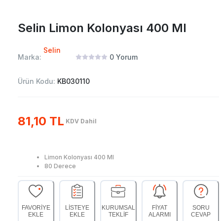
Selin Limon Kolonyası 400 Ml
Selin
Marka:
0
Yorum
Ürün Kodu:
KB030110
81,10 TL
KDV Dahil
Limon Kolonyası 400 Ml
80 Derece
FAVORİYE
LİSTEYE
KURUMSAL
FİYAT
SORU
EKLE
EKLE
TEKLİF
ALARMI
CEVAP