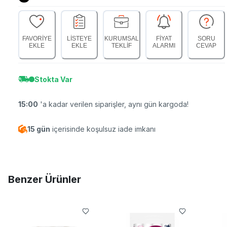
FAVORİYE
LİSTEYE
KURUMSAL
FİYAT
SORU
EKLE
EKLE
TEKLİF
ALARMI
CEVAP
Stokta Var
15:00
'a kadar verilen siparişler, aynı gün kargoda!
15 gün
içerisinde koşulsuz iade imkanı
Benzer Ürünler