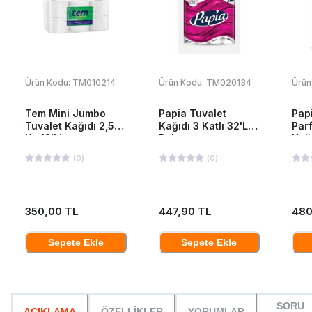
Ürün Kodu:
TM010214
Ürün Kodu:
TM020134
Ürün
Tem Mini Jumbo
Papia Tuvalet
Pap
Tuvalet Kağıdı 2,5
Kağıdı 3 Katlı 32'Li
Par
Kg 12'Li
Paket
Kağı
(
0
)
(
0
)
350,00 TL
447,90 TL
480
Sepete Ekle
Sepete Ekle
SORU
AÇIKLAMA
ÖZELLİKLER
YORUMLAR