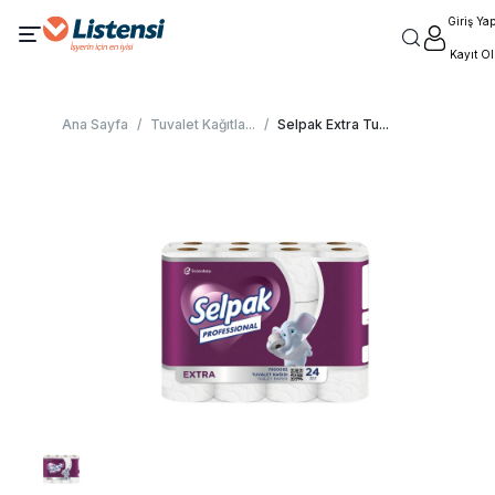
Giriş Ya
Kayıt Ol
Ana Sayfa
/
Tuvalet Kağıtla
...
/
Selpak Extra Tu
...