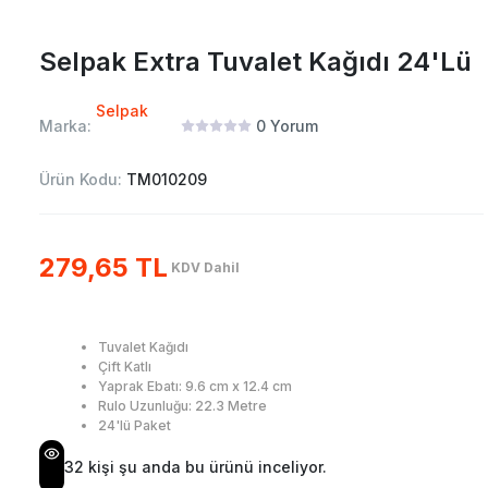
Selpak Extra Tuvalet Kağıdı 24'Lü
Selpak
Marka:
0
Yorum
Ürün Kodu:
TM010209
279,65 TL
KDV Dahil
Tuvalet Kağıdı
Çift Katlı
Yaprak Ebatı: 9.6 cm x 12.4 cm
Rulo Uzunluğu: 22.3 Metre
24'lü Paket
32
kişi şu anda bu ürünü inceliyor.