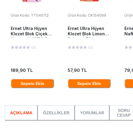
Ürün Kodu:
TT040112
Ürün Kodu:
CK154069
Ürün
Ernet Ultra Hijyen
Ernet Ultra Hijyen
Erne
Klozet Blok Çiçek
Klozet Blok Limon
Naft
Karnavalı 4X50 Gr
Bahçesi 50 g
(
0
)
(
0
)
189,90 TL
57,90 TL
79,
Sepete Ekle
Sepete Ekle
SORU
AÇIKLAMA
ÖZELLİKLER
YORUMLAR
CEVAP