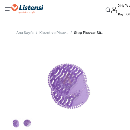
Giriş Ya
Kayıt Ol
Ana Sayfa
/
Klozet ve Pisuv
...
/
Step Pisuvar Sü
...