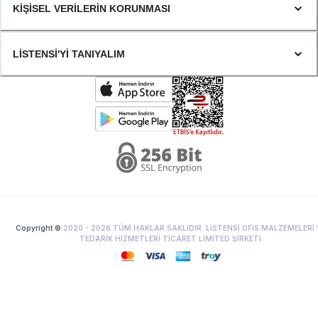
KİŞİSEL VERİLERİN KORUNMASI
LİSTENSİ'Yİ TANIYALIM
Copyright ©
2020 -
2026
TÜM HAKLAR SAKLIDIR. LİSTENSİ OFİS MALZEMELERİ 
TEDARİK HİZMETLERİ TİCARET LİMİTED ŞİRKETİ