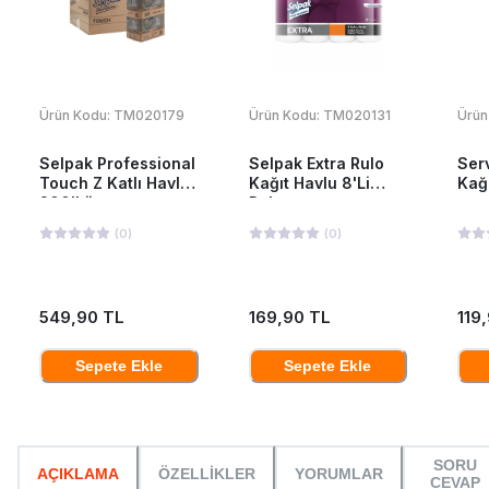
Ürün Kodu:
TM020179
Ürün Kodu:
TM020131
Ürün
Selpak Professional
Selpak Extra Rulo
Serv
Touch Z Katlı Havlu
Kağıt Havlu 8'Li
Kağı
200'Lü
Paket
(
0
)
(
0
)
549,90 TL
169,90 TL
119
Sepete Ekle
Sepete Ekle
SORU
AÇIKLAMA
ÖZELLİKLER
YORUMLAR
CEVAP